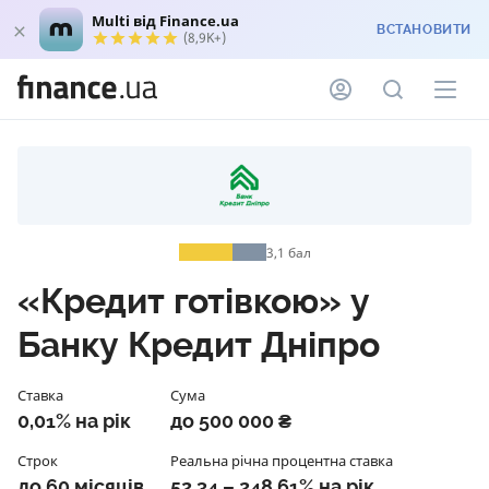
Multi від Finance.ua
ВСТАНОВИТИ
(8,9K+)
3,1
бал
«Кредит готівкою» у
Банку Кредит Дніпро
Ставка
Сума
0,01% на рік
до 500 000 ₴
Строк
Реальна річна процентна ставка
до 60 місяців
52,34 – 248,61% на рік