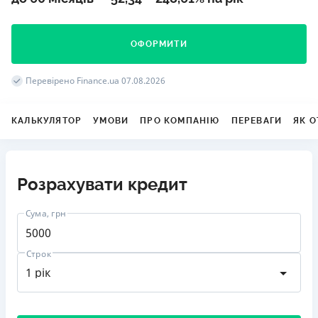
ОФОРМИТИ
Перевірено Finance.ua 07.08.2026
КАЛЬКУЛЯТОР
УМОВИ
ПРО КОМПАНІЮ
ПЕРЕВАГИ
ЯК 
Розрахувати кредит
Сума, грн
Строк
від 3000 до 500000
1 рік