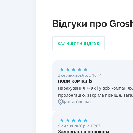
Відгуки про Gros
ЗАЛИШИТИ ВІДГУК
3 серпня 2026 р. о 16:41
норм компанія
нарахування +- як і у всіх компанія
пролонгацію, закрила пізніше. зага
Ірина
, Вінниця
9 липня 2026 р. о 17:07
Задоволена сервісом