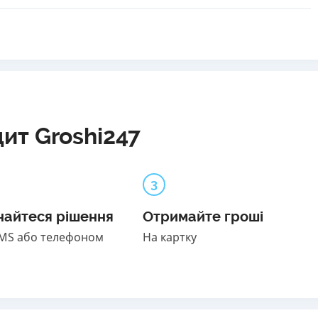
ит Groshi247
3
найтеся рішення
Отримайте гроші
SMS або телефоном
На картку