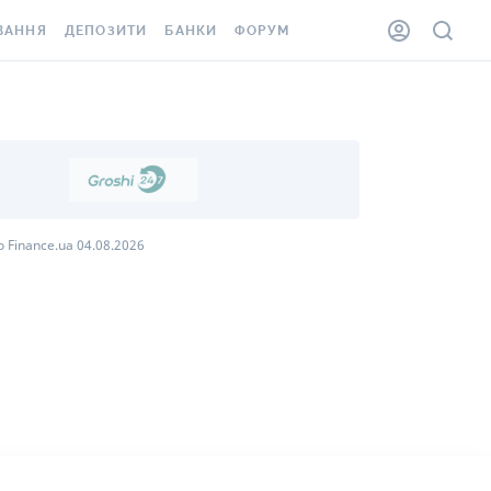
ВАННЯ
ДЕПОЗИТИ
БАНКИ
ФОРУМ
ІЛКА
ВСІ ДЕПОЗИТИ
ВСІ БАНКИ
АННЯ ЖИТЛА ВІД
ДЕПОЗИТИ В USD
ВІДГУКИ ПРО БАНКИ
 ШАХЕДІВ
ДЕПОЗИТИ В EUR
МІКРОФІНАНСОВІ
ХОВКА ЗА КОРДОН
ОРГАНІЗАЦІЇ
БОНУС ДО ДЕПОЗИТІВ
ВІДГУКИ ПРО МФО
 Finance.ua 04.08.2026
УМОВИ АКЦІЇ
КАРТА
ПИТАННЯ ТА ВІДПОВІДІ
ННА ВІНЬЄТКА
ДЕПОЗИТНИЙ КАЛЬКУЛЯТОР
 СПІВРОБІТНИКІВ
ПУТІВНИКИ ПО
SSISTANCE
ЗАОЩАДЖЕННЯМ
АННЯ ВІД
Х ВИПАДКІВ