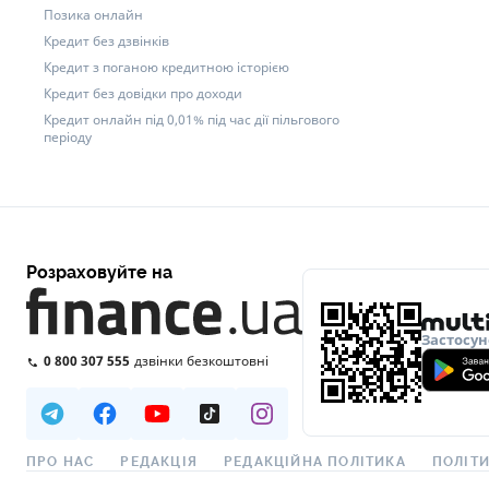
Позика онлайн
Кредит без дзвінків
Кредит з поганою кредитною історією
Кредит без довідки про доходи
Кредит онлайн під 0,01% під час дії пільгового
періоду
Розраховуйте на
Застосун
0 800 307 555
дзвінки безкоштовні
ПРО НАС
РЕДАКЦІЯ
РЕДАКЦІЙНА ПОЛІТИКА
ПОЛІТИ