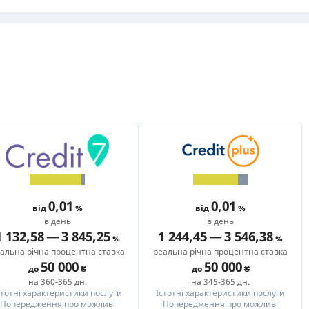
РЕЙТИНГ ДЕБЕТОВИХ
ПУТІВНИ
КАРТОК
СТРАХУ
ЩОМІСЯЧНИЙ ОГЛЯД
ВСІ СТРА
КЕШБЕКУ
СТРАХОВ
ПУТІВНИКИ ПО
БАНКІВСЬКИХ КАРТКАХ
ВІДГУКИ
КОМПАНІ
ДОСТАВК
КОНТАКТ
0,01
0,01
від
від
в день
в день
1 132,58
—
3 845,25
1 244,45
—
3 546,38
альна річна процентна ставка
реальна річна процентна ставка
50 000
50 000
до
до
на 360-365 дн.
на 345-365 дн.
стотні характеристики послуги
Істотні характеристики послуги
Попередження про можливі
Попередження про можливі