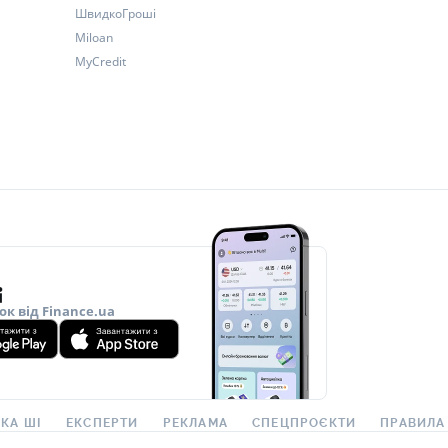
ШвидкоГроші
Miloan
MyCredit
ок від Finance.ua
КА ШІ
ЕКСПЕРТИ
РЕКЛАМА
СПЕЦПРОЄКТИ
ПРАВИЛА