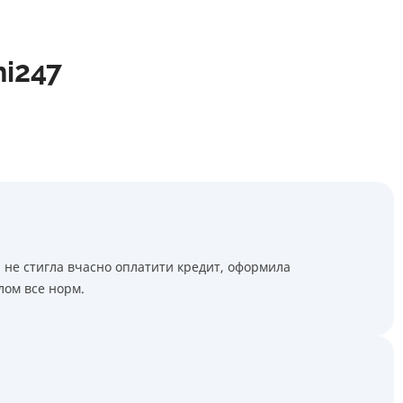
hi247
х. не стигла вчасно оплатити кредит, оформила
лом все норм.