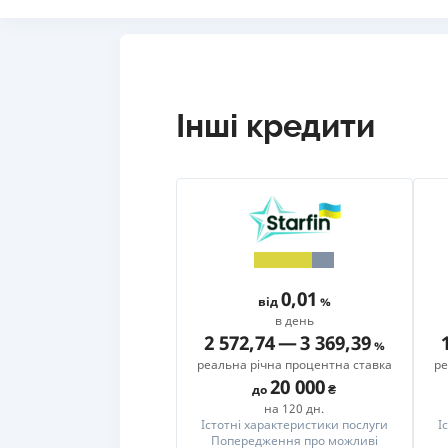
Інші кредити
0,01
від
в день
2 572,74
—
3 369,39
реальна річна процентна ставка
ре
20 000
до
на 120 дн.
Істотні характеристики послуги
І
Попередження про можливі