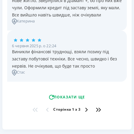
нове житло. Звернулися в Діамант +, бо про них вже
чули. Оформили кредит під заставу землі, яку мали.
Все вийшло навіть швидше, ніж очікували
Катерина
6 червня 2025 р. о 22:24
Виникли фінансові труднощі, взяли позику під
заставу побутової техніки. Все чесно, швидко і без
нервів. Не очікував, що буде так просто
Стас
ПОКАЗАТИ ЩЕ
Сторінка 1 з 3