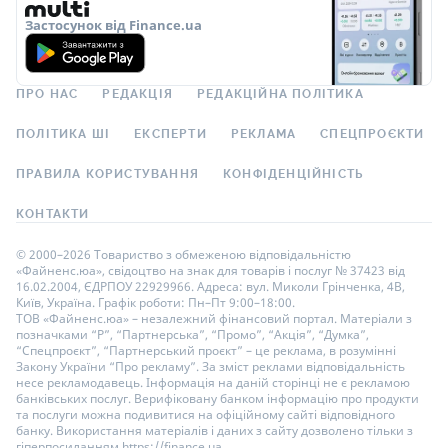
Застосунок від Finance.ua
ПРО НАС
РЕДАКЦІЯ
РЕДАКЦІЙНА ПОЛІТИКА
ПОЛІТИКА ШІ
ЕКСПЕРТИ
РЕКЛАМА
СПЕЦПРОЄКТИ
ПРАВИЛА КОРИСТУВАННЯ
КОНФІДЕНЦІЙНІСТЬ
КОНТАКТИ
© 2000–2026 Товариство з обмеженою відповідальністю
«Файненс.юа», свідоцтво на знак для товарів і послуг № 37423 від
16.02.2004, ЄДРПОУ 22929966. Адреса: вул. Миколи Грінченка, 4В,
Київ, Україна. Графік роботи: Пн–Пт 9:00–18:00.
ТОВ «Файненс.юа» – незалежний фінансовий портал. Матеріали з
позначками “Р”, “Партнерська”, “Промо”, “Акція”, “Думка”,
“Спецпроєкт”, “Партнерський проєкт” – це реклама, в розумінні
Закону України “Про рекламу”. За зміст реклами відповідальність
несе рекламодавець. Інформація на даній сторінці не є рекламою
банківських послуг. Верифіковану банком інформацію про продукти
та послуги можна подивитися на офіційному сайті відповідного
банку. Використання матеріалів і даних з сайту дозволено тільки з
гіперпосиланням https://finance.ua.