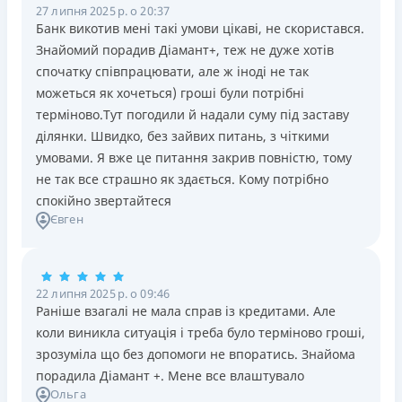
27 липня 2025 р. о 20:37
Банк викотив мені такі умови цікаві, не скористався.
Знайомий порадив Діамант+, теж не дуже хотів
спочатку співпрацювати, але ж іноді не так
можеться як хочеться) гроші були потрібні
терміново.Тут погодили й надали суму під заставу
ділянки. Швидко, без зайвих питань, з чіткими
умовами. Я вже це питання закрив повністю, тому
не так все страшно як здається. Кому потрібно
спокійно звертайтеся
Євген
22 липня 2025 р. о 09:46
Раніше взагалі не мала справ із кредитами. Але
коли виникла ситуація і треба було терміново гроші,
зрозуміла що без допомоги не впоратись. Знайома
порадила Діамант +. Мене все влаштувало
Ольга