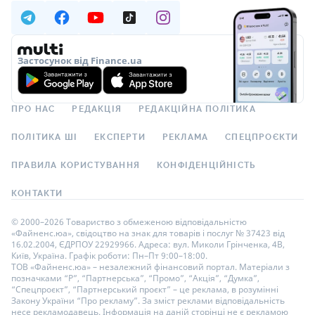
Застосунок від Finance.ua
ПРО НАС
РЕДАКЦІЯ
РЕДАКЦІЙНА ПОЛІТИКА
ПОЛІТИКА ШІ
ЕКСПЕРТИ
РЕКЛАМА
СПЕЦПРОЄКТИ
ПРАВИЛА КОРИСТУВАННЯ
КОНФІДЕНЦІЙНІСТЬ
КОНТАКТИ
© 2000–2026 Товариство з обмеженою відповідальністю
«Файненс.юа», свідоцтво на знак для товарів і послуг № 37423 від
16.02.2004, ЄДРПОУ 22929966. Адреса: вул. Миколи Грінченка, 4В,
Київ, Україна. Графік роботи: Пн–Пт 9:00–18:00.
ТОВ «Файненс.юа» – незалежний фінансовий портал. Матеріали з
позначками “Р”, “Партнерська”, “Промо”, “Акція”, “Думка”,
“Спецпроєкт”, “Партнерський проєкт” – це реклама, в розумінні
Закону України “Про рекламу”. За зміст реклами відповідальність
несе рекламодавець. Інформація на даній сторінці не є рекламою