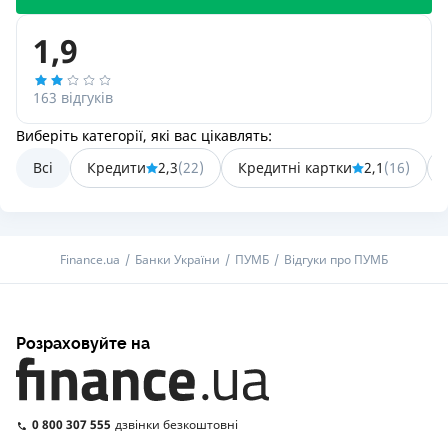
1,9
163 відгуків
Виберіть категорії, які вас цікавлять:
Всі
Кредити
2,3
(
22
)
Кредитні картки
2,1
(
16
)
Finance.ua
Банки України
ПУМБ
Відгуки про ПУМБ
Розраховуйте на
0 800 307 555
дзвінки безкоштовні