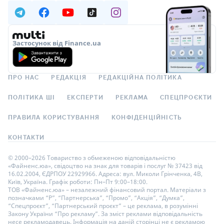
Застосунок від Finance.ua
ПРО НАС
РЕДАКЦІЯ
РЕДАКЦІЙНА ПОЛІТИКА
ПОЛІТИКА ШІ
ЕКСПЕРТИ
РЕКЛАМА
СПЕЦПРОЄКТИ
ПРАВИЛА КОРИСТУВАННЯ
КОНФІДЕНЦІЙНІСТЬ
КОНТАКТИ
© 2000–2026 Товариство з обмеженою відповідальністю
«Файненс.юа», свідоцтво на знак для товарів і послуг № 37423 від
16.02.2004, ЄДРПОУ 22929966. Адреса: вул. Миколи Грінченка, 4В,
Київ, Україна. Графік роботи: Пн–Пт 9:00–18:00.
ТОВ «Файненс.юа» – незалежний фінансовий портал. Матеріали з
позначками “Р”, “Партнерська”, “Промо”, “Акція”, “Думка”,
“Спецпроєкт”, “Партнерський проєкт” – це реклама, в розумінні
Закону України “Про рекламу”. За зміст реклами відповідальність
несе рекламодавець. Інформація на даній сторінці не є рекламою