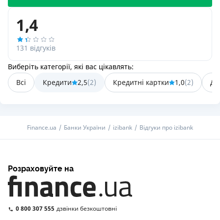
1,4
131 відгуків
Виберіть категорії, які вас цікавлять:
Всі
Кредити
2,5
(
2
)
Кредитні картки
1,0
(
2
)
Де
Finance.ua
Банки України
izibank
Відгуки про izibank
Розраховуйте на
0 800 307 555
дзвінки безкоштовні