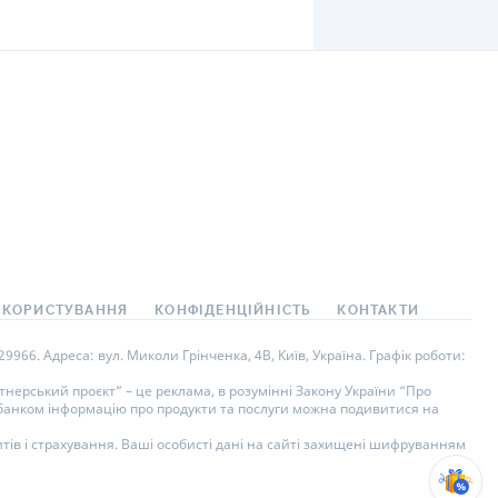
6 021,18
₴
616
₴
100 000
₴
6 місяців
1 798
₴
7 819,18
₴
ення
Виплата відсотків
В кінці строку
,
Щомісяця
 КОРИСТУВАННЯ
КОНФІДЕНЦІЙНІСТЬ
КОНТАКТИ
966. Адреса: вул. Миколи Грінченка, 4В, Київ, Україна. Графік роботи:
В кінці строку
,
Щомісяця
нерський проєкт” – це реклама, в розумінні Закону України “Про
у банком інформацію про продукти та послуги можна подивитися на
В кінці строку
,
Щомісяця
тів і страхування. Ваші особисті дані на сайті захищені шифруванням