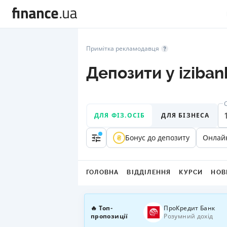
Примітка рекламодавця
Депозити у iziban
ДЛЯ ФІЗ.ОСІБ
ДЛЯ БІЗНЕСА
Бонус до депозиту
Онлай
ГОЛОВНА
ВІДДІЛЕННЯ
КУРСИ
НОВ
🔥 Топ-
ПроКредит Банк
пропозиції
Розумний дохід