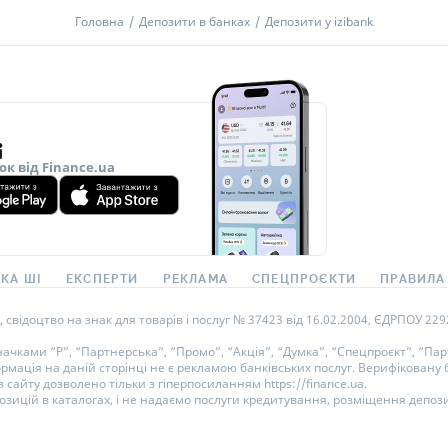
Підсумковий дохід
ісяців (177-212 днів)
Головна
Депозити в банках
Депозити у izibank
Бонус до депозиту
овнення
Сума вкладу
бхідні документи
Строк вкладу
порт, ІПН
Утримано податків
Дохід до сплати податків
ок від Finance.ua
Сума
Поповн
%
від вкладу
50 000
-
50 000 000
₴
Так
КА ШІ
ЕКСПЕРТИ
РЕКЛАМА
СПЕЦПРОЄКТИ
ПРАВИЛА
ідоцтво на знак для товарів і послуг № 37423 від 16.02.2004, ЄДРПОУ 22929
%
від вкладу
50 000
-
50 000 000
₴
Так
ками “Р”, “Партнерська”, “Промо”, “Акція”, “Думка”, “Спецпроєкт”, “Парт
ормація на даній сторінці не є рекламою банківських послуг. Верифікован
 сайту дозволено тільки з гіперпосиланням https://finance.ua.
%
від вкладу
50 000
-
50 000 000
₴
Так
озицій в каталогах, і не надаємо послуги кредитування, розміщення депози