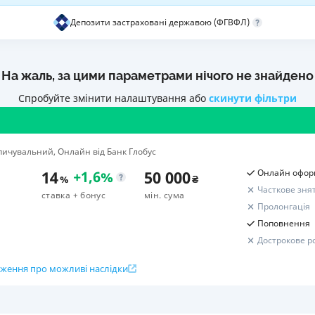
Депозити застраховані державою (ФГВФЛ)
РЕЙТИНГ ДЕБЕТОВИХ
ПУТІВНИ
КАРТОК
СТРАХУ
ЩОМІСЯЧНИЙ ОГЛЯД
ВСІ СТРА
На жаль, за цими параметрами нічого не знайдено
КЕШБЕКУ
СТРАХОВ
Спробуйте змінити налаштування або
скинути фільтри
ПУТІВНИКИ ПО
БАНКІВСЬКИХ КАРТКАХ
ВІДГУКИ
КОМПАНІ
ичувальний, Онлайн від Банк Глобус
ДОСТАВК
14
50 000
Онлайн офор
+
1,6
%
%
₴
Часткове зня
КОНТАКТ
ставка
+ бонус
мін. сума
Пролонгація
Поповнення
Дострокове р
ження про можливі наслідки
Розрахунок вашого прибут
ок вкладу