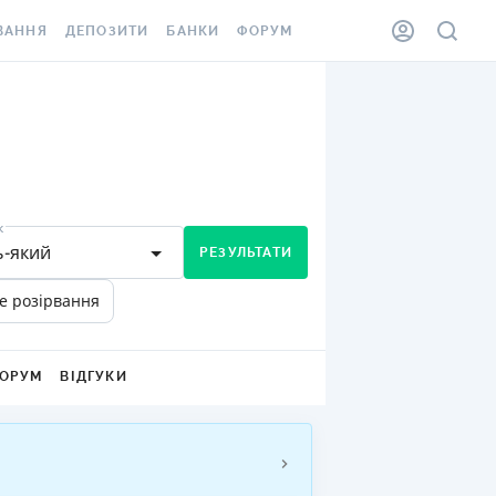
ВАННЯ
ДЕПОЗИТИ
БАНКИ
ФОРУМ
ІЛКА
ВСІ ДЕПОЗИТИ
ВСІ БАНКИ
АННЯ ЖИТЛА ВІД
ДЕПОЗИТИ В USD
ВІДГУКИ ПРО БАНКИ
 ШАХЕДІВ
ДЕПОЗИТИ В EUR
МІКРОФІНАНСОВІ
ХОВКА ЗА КОРДОН
ОРГАНІЗАЦІЇ
БОНУС ДО ДЕПОЗИТІВ
к
ВІДГУКИ ПРО МФО
ь-який
РЕЗУЛЬТАТИ
УМОВИ АКЦІЇ
КАРТА
е розірвання
ПИТАННЯ ТА ВІДПОВІДІ
ННА ВІНЬЄТКА
ДЕПОЗИТНИЙ КАЛЬКУЛЯТОР
 СПІВРОБІТНИКІВ
ОРУМ
ВІДГУКИ
ПУТІВНИКИ ПО
SSISTANCE
ЗАОЩАДЖЕННЯМ
АННЯ ВІД
Х ВИПАДКІВ