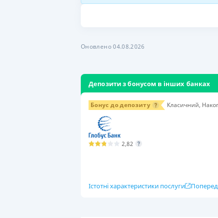
Оновлено 04.08.2026
Депозити з бонусом в інших банках
Бонус до депозиту
Класичний, Накоп
2,82
Істотні характеристики послуги
Поперед
Умови
Сума вкладу
Стр