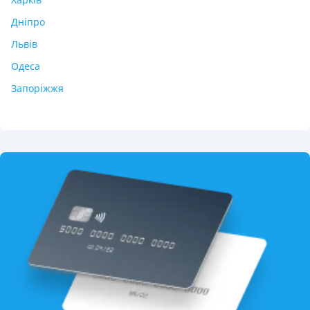
Дніпро
Львів
Одеса
Запоріжжя