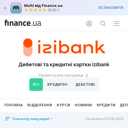
Multi від Finance.ua
ВСТАНОВИТИ
(8,9K+)
Дебетові та кредитні картки izibank
Примітка рекламодавця
ВСІ
КРЕДИТНІ
ДЕБЕТОВІ
ГОЛОВНА
ВІДДІЛЕННЯ
КУРСИ
НОВИНИ
КРЕДИТИ
ДЕ
Спочатку популярні
Оновлено 05.08.2026