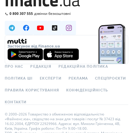
0 800 307 555
дзвінки безкоштовні
Застосунок від Finance.ua
ПРО НАС
РЕДАКЦІЯ
РЕДАКЦІЙНА ПОЛІТИКА
ПОЛІТИКА ШІ
ЕКСПЕРТИ
РЕКЛАМА
СПЕЦПРОЄКТИ
ПРАВИЛА КОРИСТУВАННЯ
КОНФІДЕНЦІЙНІСТЬ
КОНТАКТИ
© 2000–2026 Товариство з обмеженою відповідальністю
«Файненс.юа», свідоцтво на знак для товарів і послуг № 37423 від
16.02.2004, ЄДРПОУ 22929966. Адреса: вул. Миколи Грінченка, 4В,
Київ, Україна. Графік роботи: Пн–Пт 9:00–18:00.