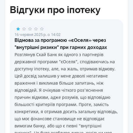
Відгуки про іпотеку
16 червня 2025 р. о 14:02
Відмова за програмою «єОселя» через
"внутрішні ризики" при гарних доходах
Розглянув Скай Банк як одного з партнерів
державної програми "єОселя", сподіваючись на
доступну іпотеку, але, на жаль, отримав відмову.
Цей досвід залишив у мене доволі негативне
враження і викликав більше запитань, ніж
відповідей. Я очікував чіткого роз'яснення
причин відмови, адже розумів, що відповідаю
більшості критеріїв програми. Проте, замість
конкретики, я отримав досить загальну відповідь,
що моє фінансове становище не відповідає
вимогам банку, або що є певні "внутрішні
ризики". Це було особливо дивно, оскільки моя