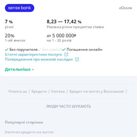
єОселя
7
8,23
—
17,42
%
%
річні
Реальна річна процентна ставка
20%
5 000 000
до
₴
1-ий внесок
на
1 - 20 років
Без поручителя
Без комісій
Погашення онлайн
Істотні характеристики послуги
Попередження про можливі наслідки
Детальніше
Finance.ua
Кредити
Іпотека
Кредит на житло у Василькові
ЛЮДИ ЧАСТО ШУКАЮТЬ
Популярні сторінки
Іпотечні кредити на житло