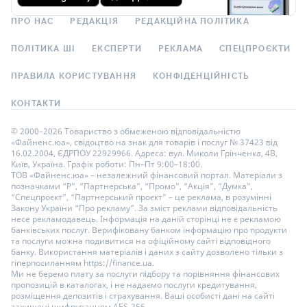
ПРО НАС
РЕДАКЦІЯ
РЕДАКЦІЙНА ПОЛІТИКА
ПОЛІТИКА ШІ
ЕКСПЕРТИ
РЕКЛАМА
СПЕЦПРОЄКТИ
ПРАВИЛА КОРИСТУВАННЯ
КОНФІДЕНЦІЙНІСТЬ
КОНТАКТИ
© 2000–2026 Товариство з обмеженою відповідальністю
«Файненс.юа», свідоцтво на знак для товарів і послуг № 37423 від
16.02.2004, ЄДРПОУ 22929966. Адреса: вул. Миколи Грінченка, 4В,
Київ, Україна. Графік роботи: Пн–Пт 9:00–18:00.
ТОВ «Файненс.юа» – незалежний фінансовий портал. Матеріали з
позначками “Р”, “Партнерська”, “Промо”, “Акція”, “Думка”,
“Спецпроєкт”, “Партнерський проєкт” – це реклама, в розумінні
Закону України “Про рекламу”. За зміст реклами відповідальність
несе рекламодавець. Інформація на даній сторінці не є рекламою
банківських послуг. Верифіковану банком інформацію про продукти
та послуги можна подивитися на офіційному сайті відповідного
банку. Використання матеріалів і даних з сайту дозволено тільки з
гіперпосиланням https://finance.ua.
Ми не беремо плату за послуги підбору та порівняння фінансових
пропозицій в каталогах, і не надаємо послуги кредитування,
розміщення депозитів і страхування. Ваші особисті дані на сайті
захищені шифруванням AES-256.