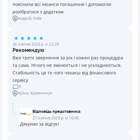
Нема кредиту для юросіб (ФОП)
пояснили всі нюанси погашення і допомогли
Немає цілодобової підтримки
по телефону, в Viber,
розібратися з додатком
Андрій
, Київ
Telegram, Facebook
Погашення
Онлайн (через сайт або інтернет-банкінг)
26 липня 2026 р. о 22:29
Через термінали самообслуговування
Рекомендую
Ліцензія НБУ
Вже третє звернення за рік і кожен раз процедура
переоформлена НБУ 14.03.2024
та сама. Нічого не змінюється і не ускладнюється.
Вся інформація про кредит
Стабільність це те чого чекаєш від фінансового
сервісу
1
Аріна
, Кременчук
Детальніше
ОТРИМАТИ ПОЗИКУ
Відповідь представника
27 липня 2026 р. о 10:45
Дякуємо за відгук!