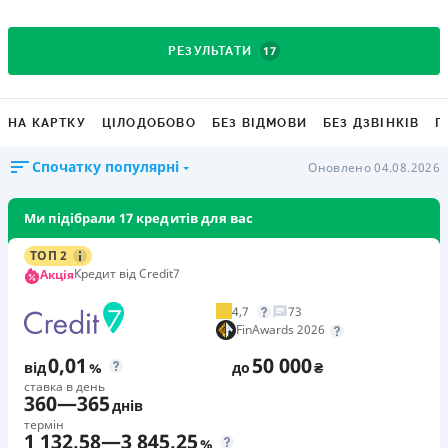
17
РЕЗУЛЬТАТИ
НА КАРТКУ
ЦІЛОДОБОВО
БЕЗ ВІДМОВИ
БЕЗ ДЗВІНКІВ
Г
Спочатку популярні
Оновлено 04.08.2026
Ми підібрали 17 кредитів для вас
ТОП 2
Кредит від Credit7
Акція
4,7
73
FinAwards 2026
0,01
50 000
від
%
до
₴
ставка в день
360
—
365
днів
термін
1 132,58
—
3 845,25
%