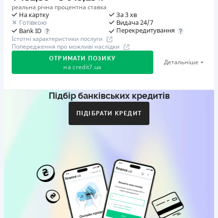
реальна річна процентна ставка
На картку
За 3 хв
Готівкою
Видача 24/7
Перекредитування
Bank ID
Істотні характеристики послуги
Попередження про можливі наслідки
ОТРИМАТИ ПОЗИКУ
Детальніше
на
credit7.ua
Підбір банківських кредитів
Акція: «Кешбек за друга»
Клієнт ділиться реферальним посиланням з другом.
ПІДІБРАТИ КРЕДИТ
Коли друг реєструється та отримує перший кредит
(від 1000 грн), клієнт автоматично отримує 400 грн
кешбеку. Акція триває до 10.12.2026
🥉 Бронза FinAwards 2026
Бронзовий призер FinAwards 2026 «Найкраща програма
лояльності»
Перший займ
вiд 0,01%/день до 30 000 ₴