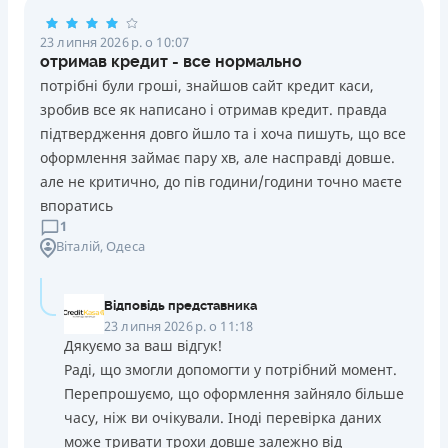
23 липня 2026 р. о 10:07
отримав кредит - все нормально
потрібні були гроші, знайшов сайт кредит каси,
зробив все як написано і отримав кредит. правда
підтвердження довго йшло та і хоча пишуть, що все
оформлення займає пару хв, але насправді довше.
але не критично, до пів години/години точно маєте
впоратись
1
Віталій
, Одеса
Відповідь представника
23 липня 2026 р. о 11:18
Дякуємо за ваш відгук!
Раді, що змогли допомогти у потрібний момент.
Перепрошуємо, що оформлення зайняло більше
часу, ніж ви очікували. Іноді перевірка даних
може тривати трохи довше залежно від