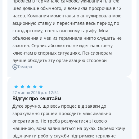
проблем в терминале самообслуживания платеж
Нема кредиту для юросіб (ФОП)
Вся інформація про кредит
безконтактному банкоматі України (сума операцій та
шел дольше обычного, и возникла просрочка в 12
Немає цілодобової підтримки
по телефону, в Viber,
кількість необмежена)
часов. Компания моментально аннулировала мою
Telegram, Facebook
Безкоштовний переказ кредитних коштів з Pluscard
акционную ставку и пересчитала весь период по
Детальніше
ОТРИМАТИ ПОЗИКУ
на будь-яку картку іншого банку (операція
Погашення
стандартному, очень высокому тарифу. Мои
здійснюється миттєво через застосунок)
В касах і терміналах відділень
объяснения и чек из терминала никто слушать не
Максимальний кредитний ліміт відразу при
Онлайн (через сайт або інтернет-банкінг)
захотел. Сервис абсолютно не идет навстречу
оформленні картки (до 50 000 грн. при відповідному
Через термінали самообслуговування
клиентам в спорных ситуациях. Пенсионерам
доході)
Через термінали Приватбанку
лучше обходить эту организацию стороной
Зручний додаток для оформлення та управління
Ліцензія НБУ
Тамара
платіжною карткою та кредитним лімітом (відсутність
Ліцензія переоформлена 27.03.2024 р.
необхідності спілкуватися з контакт центром)
Вся інформація про кредит
Строк користування кредитним лімітом необмежений
27 липня 2026 р. о 12:54
при вчасному обслуговуванні (строк кредитної лінії 5
Відгук про кештайм
років з можливістю пролонгації)
Детальніше
ОТРИМАТИ ПОЗИКУ
Дуже зручно, що весь процес від заявки до
Можна використовувати ліміт на будь які споживчі
зарахування грошей проходить максимально
потреби
оперативно. Не треба розлучатися зі своєю
Недоліки
машиною, вона залишається на руках. Окремо хочу
Нема програми лояльності для постійних клієнтів
відзначити роботу служби підтримки: терпляче