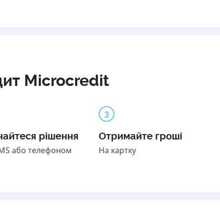
ит Microcredit
3
найтеся рішення
Отримайте гроші
SMS або телефоном
На картку