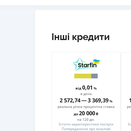
Інші кредити
0,01
від
в день
2 572,74
—
3 369,39
реальна річна процентна ставка
ре
20 000
до
на 120 дн.
Істотні характеристики послуги
І
Попередження про можливі