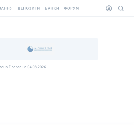
ВАННЯ
ДЕПОЗИТИ
БАНКИ
ФОРУМ
ІЛКА
ВСІ ДЕПОЗИТИ
ВСІ БАНКИ
АННЯ ЖИТЛА ВІД
ДЕПОЗИТИ В USD
ВІДГУКИ ПРО БАНКИ
 ШАХЕДІВ
ДЕПОЗИТИ В EUR
МІКРОФІНАНСОВІ
ХОВКА ЗА КОРДОН
ОРГАНІЗАЦІЇ
БОНУС ДО ДЕПОЗИТІВ
ВІДГУКИ ПРО МФО
ено Finance.ua 04.08.2026
УМОВИ АКЦІЇ
КАРТА
ПИТАННЯ ТА ВІДПОВІДІ
ННА ВІНЬЄТКА
ДЕПОЗИТНИЙ КАЛЬКУЛЯТОР
 СПІВРОБІТНИКІВ
ПУТІВНИКИ ПО
SSISTANCE
ЗАОЩАДЖЕННЯМ
АННЯ ВІД
Х ВИПАДКІВ