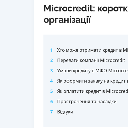
Microcredit: корот
організації
1
Хто може отримати кредит в Mi
2
Переваги компанії Microcredit
3
Умови кредиту в МФО Microcre
4
Як оформити заявку на кредит в
5
Як оплатити кредит в Microcred
6
Прострочення та наслідки
7
Відгуки