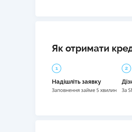
Як отримати кред
1
2
Надішліть заявку
Діз
Заповнення займе 5 хвилин
За 