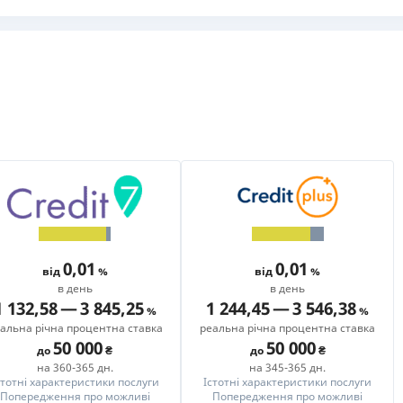
РЕЙТИНГ ДЕБЕТОВИХ
ПУТІВНИ
КАРТОК
СТРАХУ
ЩОМІСЯЧНИЙ ОГЛЯД
ВСІ СТРА
КЕШБЕКУ
СТРАХОВ
ПУТІВНИКИ ПО
БАНКІВСЬКИХ КАРТКАХ
ВІДГУКИ
КОМПАНІ
ДОСТАВК
КОНТАКТ
0,01
0,01
від
від
в день
в день
1 132,58
—
3 845,25
1 244,45
—
3 546,38
альна річна процентна ставка
реальна річна процентна ставка
50 000
50 000
до
до
на 360-365 дн.
на 345-365 дн.
стотні характеристики послуги
Істотні характеристики послуги
Попередження про можливі
Попередження про можливі