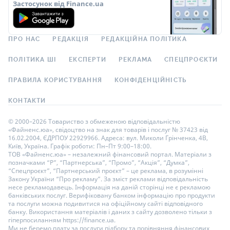
Застосунок від Finance.ua
ПРО НАС
РЕДАКЦІЯ
РЕДАКЦІЙНА ПОЛІТИКА
ПОЛІТИКА ШІ
ЕКСПЕРТИ
РЕКЛАМА
СПЕЦПРОЄКТИ
ПРАВИЛА КОРИСТУВАННЯ
КОНФІДЕНЦІЙНІСТЬ
КОНТАКТИ
© 2000–2026 Товариство з обмеженою відповідальністю
«Файненс.юа», свідоцтво на знак для товарів і послуг № 37423 від
16.02.2004, ЄДРПОУ 22929966. Адреса: вул. Миколи Грінченка, 4В,
Київ, Україна. Графік роботи: Пн–Пт 9:00–18:00.
ТОВ «Файненс.юа» – незалежний фінансовий портал. Матеріали з
позначками “Р”, “Партнерська”, “Промо”, “Акція”, “Думка”,
“Спецпроєкт”, “Партнерський проєкт” – це реклама, в розумінні
Закону України “Про рекламу”. За зміст реклами відповідальність
несе рекламодавець. Інформація на даній сторінці не є рекламою
банківських послуг. Верифіковану банком інформацію про продукти
та послуги можна подивитися на офіційному сайті відповідного
банку. Використання матеріалів і даних з сайту дозволено тільки з
гіперпосиланням https://finance.ua.
Ми не беремо плату за послуги підбору та порівняння фінансових