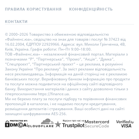
ПРАВИЛА КОРИСТУВАННЯ
КОНФІДЕНЦІЙНІСТЬ
КОНТАКТИ
© 2000–2026 Товариство з обмеженою відповідальністю
«Файненс.юа», свідоцтво на знак для товарів і послуг № 37423 від
16.02.2004, ЄДРПОУ 22929966. Адреса: вул. Миколи Грінченка, 4В,
Київ, Україна. Графік роботи: Пн–Пт 9:00–18:00.
ТОВ «Файненс.юа» – незалежний фінансовий портал. Матеріали з
позначками “Р”, “Партнерська”, “Промо”, “Акція”, “Думка”,
“Спецпроєкт”, “Партнерський проєкт” – це реклама, в розумінні
Закону України “Про рекламу”. За зміст реклами відповідальність
несе рекламодавець. Інформація на даній сторінці не є рекламою
банківських послуг. Верифіковану банком інформацію про продукти
та послуги можна подивитися на офіційному сайті відповідного
банку. Використання матеріалів і даних з сайту дозволено тільки з
гіперпосиланням https://finance.ua.
Ми не беремо плату за послуги підбору та порівняння фінансових
пропозицій в каталогах, і не надаємо послуги кредитування,
розміщення депозитів і страхування. Ваші особисті дані на сайті
захищені шифруванням AES-256.