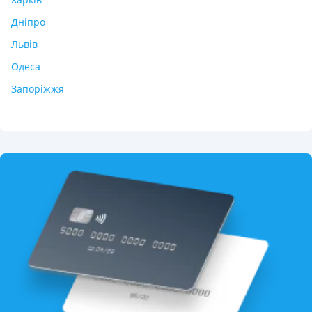
Дніпро
Львів
Одеса
Запоріжжя