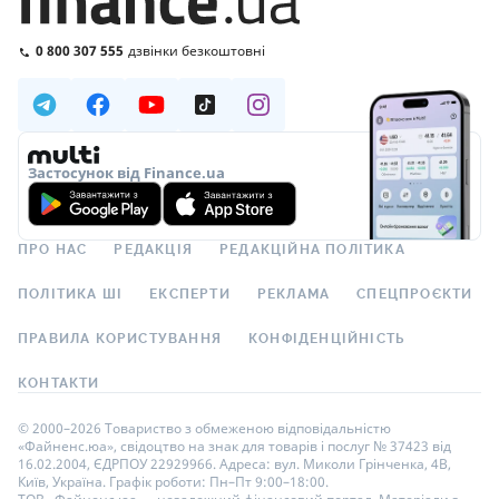
0 800 307 555
дзвінки безкоштовні
Застосунок від Finance.ua
ПРО НАС
РЕДАКЦІЯ
РЕДАКЦІЙНА ПОЛІТИКА
ПОЛІТИКА ШІ
ЕКСПЕРТИ
РЕКЛАМА
СПЕЦПРОЄКТИ
ПРАВИЛА КОРИСТУВАННЯ
КОНФІДЕНЦІЙНІСТЬ
КОНТАКТИ
© 2000–2026 Товариство з обмеженою відповідальністю
«Файненс.юа», свідоцтво на знак для товарів і послуг № 37423 від
16.02.2004, ЄДРПОУ 22929966. Адреса: вул. Миколи Грінченка, 4В,
Київ, Україна. Графік роботи: Пн–Пт 9:00–18:00.