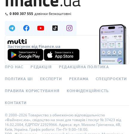
0 800 307 555
дзвінки безкоштовні
Застосунок від Finance.ua
ПРО НАС
РЕДАКЦІЯ
РЕДАКЦІЙНА ПОЛІТИКА
ПОЛІТИКА ШІ
ЕКСПЕРТИ
РЕКЛАМА
СПЕЦПРОЄКТИ
ПРАВИЛА КОРИСТУВАННЯ
КОНФІДЕНЦІЙНІСТЬ
КОНТАКТИ
© 2000–2026 Товариство з обмеженою відповідальністю
«Файненс.юа», свідоцтво на знак для товарів і послуг № 37423 від
16.02.2004, ЄДРПОУ 22929966. Адреса: вул. Миколи Грінченка, 4В,
Київ, Україна. Графік роботи: Пн–Пт 9:00–18:00.