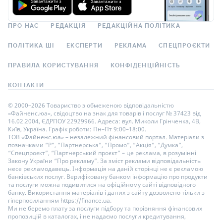
ПРО НАС
РЕДАКЦІЯ
РЕДАКЦІЙНА ПОЛІТИКА
ПОЛІТИКА ШІ
ЕКСПЕРТИ
РЕКЛАМА
СПЕЦПРОЄКТИ
ПРАВИЛА КОРИСТУВАННЯ
КОНФІДЕНЦІЙНІСТЬ
КОНТАКТИ
© 2000–2026 Товариство з обмеженою відповідальністю
«Файненс.юа», свідоцтво на знак для товарів і послуг № 37423 від
16.02.2004, ЄДРПОУ 22929966. Адреса: вул. Миколи Грінченка, 4В,
Київ, Україна. Графік роботи: Пн–Пт 9:00–18:00.
ТОВ «Файненс.юа» – незалежний фінансовий портал. Матеріали з
позначками “Р”, “Партнерська”, “Промо”, “Акція”, “Думка”,
“Спецпроєкт”, “Партнерський проєкт” – це реклама, в розумінні
Закону України “Про рекламу”. За зміст реклами відповідальність
несе рекламодавець. Інформація на даній сторінці не є рекламою
банківських послуг. Верифіковану банком інформацію про продукти
та послуги можна подивитися на офіційному сайті відповідного
банку. Використання матеріалів і даних з сайту дозволено тільки з
гіперпосиланням https://finance.ua.
Ми не беремо плату за послуги підбору та порівняння фінансових
пропозицій в каталогах, і не надаємо послуги кредитування,