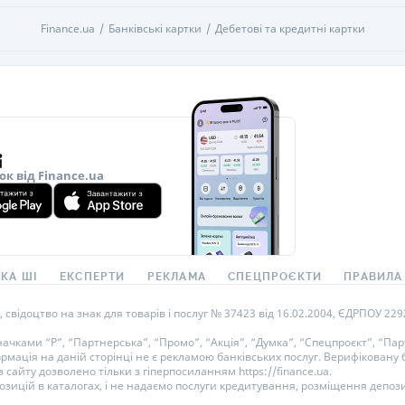
Finance.ua
Банківські картки
Дебетові та кредитні картки
ок від Finance.ua
КА ШІ
ЕКСПЕРТИ
РЕКЛАМА
СПЕЦПРОЄКТИ
ПРАВИЛА
ідоцтво на знак для товарів і послуг № 37423 від 16.02.2004, ЄДРПОУ 22929
ками “Р”, “Партнерська”, “Промо”, “Акція”, “Думка”, “Спецпроєкт”, “Парт
ормація на даній сторінці не є рекламою банківських послуг. Верифікован
 сайту дозволено тільки з гіперпосиланням https://finance.ua.
озицій в каталогах, і не надаємо послуги кредитування, розміщення депози