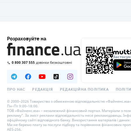
Розраховуйте на
Застосун
0 800 307 555
дзвінки безкоштовні
ПРО НАС
РЕДАКЦІЯ
РЕДАКЦІЙНА ПОЛІТИКА
ПОЛІТИ
© 2000–2026 Товариство з обмеженою відповідальністю «Файненс.юа», св
Пн–Пт 9:00–18:00.
ТОВ «Файненс.юа» – незалежний фінансовий портал. Матеріали з познач
рекламу”. За зміст реклами відповідальність несе рекламодавець. Інф
офіційному сайті відповідного банку. Використання матеріалів і даних з
Ми не беремо плату за послуги підбору та порівняння фінансових проп
AES-256.