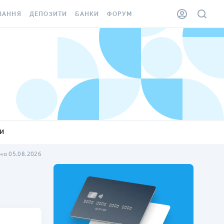
ВАННЯ
ДЕПОЗИТИ
БАНКИ
ФОРУМ
ІЛКА
ВСІ ДЕПОЗИТИ
ВСІ БАНКИ
АННЯ ЖИТЛА ВІД
ДЕПОЗИТИ В USD
ВІДГУКИ ПРО БАНКИ
 ШАХЕДІВ
ДЕПОЗИТИ В EUR
МІКРОФІНАНСОВІ
ХОВКА ЗА КОРДОН
ОРГАНІЗАЦІЇ
БОНУС ДО ДЕПОЗИТІВ
ВІДГУКИ ПРО МФО
УМОВИ АКЦІЇ
КАРТА
КИ
ПИТАННЯ ТА ВІДПОВІДІ
ННА ВІНЬЄТКА
о 05.08.2026
ДЕПОЗИТНИЙ КАЛЬКУЛЯТОР
 СПІВРОБІТНИКІВ
ПУТІВНИКИ ПО
SSISTANCE
ЗАОЩАДЖЕННЯМ
АННЯ ВІД
Х ВИПАДКІВ