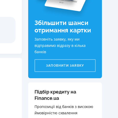
КИ ПО
ВАННЮ
Збільшити шанси
ХОВІ ПОЛІСИ
отримання картки
І КОМПАНІЇ
Заповніть заявку, яку ми
 ПРО СТРАХОВІ
відправимо відразу в кілька
Ї
банків
А І ОПЛАТА
ЗАПОВНИТИ ЗАЯВКУ
И
Підбір кредиту на
Finance.ua
Пропозиції від банків з високою
ймовірністю схвалення️