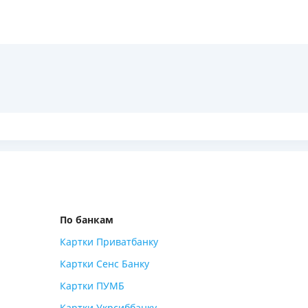
РЕЙТИНГ ДЕБЕТОВИХ
ПУТІВНИ
КАРТОК
СТРАХУ
ЩОМІСЯЧНИЙ ОГЛЯД
ВСІ СТРА
КЕШБЕКУ
СТРАХОВ
ПУТІВНИКИ ПО
БАНКІВСЬКИХ КАРТКАХ
ВІДГУКИ
КОМПАНІ
ДОСТАВК
КОНТАКТ
По банкам
Картки Приватбанку
Картки Сенс Банку
Картки ПУМБ
Картки Укрсиббанку