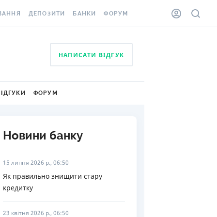
ВАННЯ
ДЕПОЗИТИ
БАНКИ
ФОРУМ
ІЛКА
ВСІ ДЕПОЗИТИ
ВСІ БАНКИ
НАПИСАТИ ВІДГУК
АННЯ ЖИТЛА ВІД
ДЕПОЗИТИ В USD
ВІДГУКИ ПРО БАНКИ
 ШАХЕДІВ
ДЕПОЗИТИ В EUR
МІКРОФІНАНСОВІ
ХОВКА ЗА КОРДОН
ОРГАНІЗАЦІЇ
ВІДГУКИ
ФОРУМ
БОНУС ДО ДЕПОЗИТІВ
ВІДГУКИ ПРО МФО
УМОВИ АКЦІЇ
КАРТА
Новини банку
ПИТАННЯ ТА ВІДПОВІДІ
ННА ВІНЬЄТКА
ДЕПОЗИТНИЙ КАЛЬКУЛЯТОР
15 липня 2026 р., 06:50
 СПІВРОБІТНИКІВ
ПУТІВНИКИ ПО
Як правильно знищити стару
SSISTANCE
ЗАОЩАДЖЕННЯМ
кредитку
АННЯ ВІД
Х ВИПАДКІВ
23 квітня 2026 р., 06:50