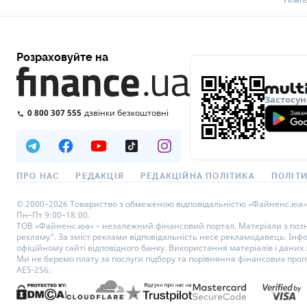
Розраховуйте на
Застосун
0 800 307 555
дзвінки безкоштовні
ПРО НАС
РЕДАКЦІЯ
РЕДАКЦІЙНА ПОЛІТИКА
ПОЛІТИ
© 2000–2026 Товариство з обмеженою відповідальністю «Файненс.юа», св
Пн–Пт 9:00–18:00.
ТОВ «Файненс.юа» – незалежний фінансовий портал. Матеріали з познач
рекламу”. За зміст реклами відповідальність несе рекламодавець. Інф
офіційному сайті відповідного банку. Використання матеріалів і даних з
Ми не беремо плату за послуги підбору та порівняння фінансових проп
AES-256.