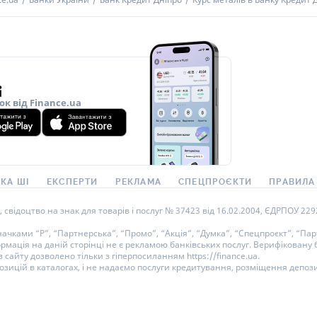
ок від Finance.ua
КА ШІ
ЕКСПЕРТИ
РЕКЛАМА
СПЕЦПРОЄКТИ
ПРАВИЛА
ідоцтво на знак для товарів і послуг № 37423 від 16.02.2004, ЄДРПОУ 22929
ками “Р”, “Партнерська”, “Промо”, “Акція”, “Думка”, “Спецпроєкт”, “Парт
ормація на даній сторінці не є рекламою банківських послуг. Верифікован
 сайту дозволено тільки з гіперпосиланням https://finance.ua.
озицій в каталогах, і не надаємо послуги кредитування, розміщення депози