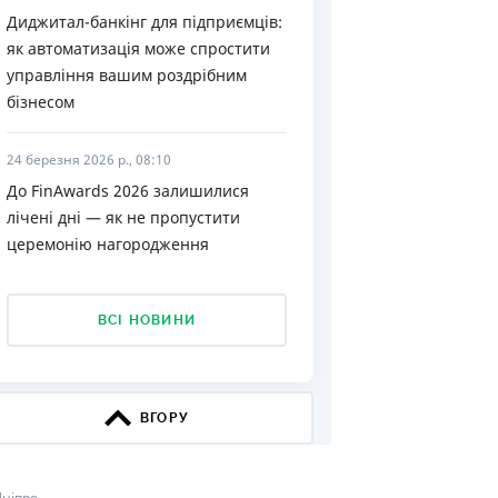
Диджитал-банкінг для підприємців:
КИ ПО
як автоматизація може спростити
ВАННЮ
управління вашим роздрібним
бізнесом
ХОВІ ПОЛІСИ
І КОМПАНІЇ
24 березня 2026 р., 08:10
До FinAwards 2026 залишилися
 ПРО СТРАХОВІ
Ї
лічені дні — як не пропустити
церемонію нагородження
А І ОПЛАТА
И
ВСІ НОВИНИ
ВГОРУ
Дніпро