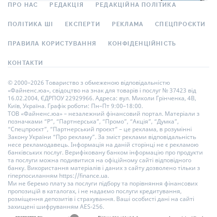
ПРО НАС
РЕДАКЦІЯ
РЕДАКЦІЙНА ПОЛІТИКА
ПОЛІТИКА ШІ
ЕКСПЕРТИ
РЕКЛАМА
СПЕЦПРОЄКТИ
ПРАВИЛА КОРИСТУВАННЯ
КОНФІДЕНЦІЙНІСТЬ
КОНТАКТИ
© 2000–2026 Товариство з обмеженою відповідальністю
«Файненс.юа», свідоцтво на знак для товарів і послуг № 37423 від
16.02.2004, ЄДРПОУ 22929966. Адреса: вул. Миколи Грінченка, 4В,
Київ, Україна. Графік роботи: Пн–Пт 9:00–18:00.
ТОВ «Файненс.юа» – незалежний фінансовий портал. Матеріали з
позначками “Р”, “Партнерська”, “Промо”, “Акція”, “Думка”,
“Спецпроєкт”, “Партнерський проєкт” – це реклама, в розумінні
Закону України “Про рекламу”. За зміст реклами відповідальність
несе рекламодавець. Інформація на даній сторінці не є рекламою
банківських послуг. Верифіковану банком інформацію про продукти
та послуги можна подивитися на офіційному сайті відповідного
банку. Використання матеріалів і даних з сайту дозволено тільки з
гіперпосиланням https://finance.ua.
Ми не беремо плату за послуги підбору та порівняння фінансових
пропозицій в каталогах, і не надаємо послуги кредитування,
розміщення депозитів і страхування. Ваші особисті дані на сайті
захищені шифруванням AES-256.