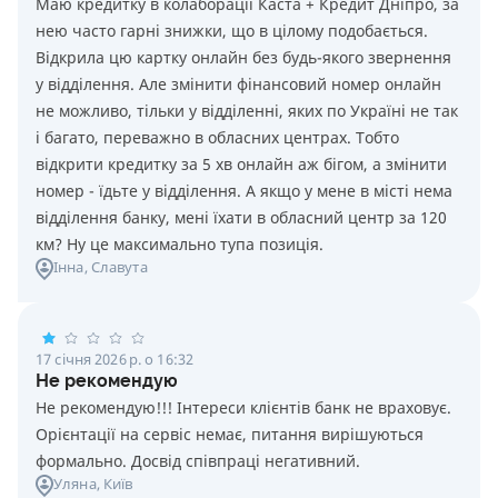
Маю кредитку в колаборації Каста + Кредит Дніпро, за
нею часто гарні знижки, що в цілому подобається.
Відкрила цю картку онлайн без будь-якого звернення
у відділення. Але змінити фінансовий номер онлайн
не можливо, тільки у відділенні, яких по Україні не так
і багато, переважно в обласних центрах. Тобто
відкрити кредитку за 5 хв онлайн аж бігом, а змінити
номер - їдьте у відділення. А якщо у мене в місті нема
відділення банку, мені їхати в обласний центр за 120
км? Ну це максимально тупа позиція.
Інна
, Славута
17 січня 2026 р. о 16:32
Не рекомендую
Не рекомендую!!! Інтереси клієнтів банк не враховує.
Орієнтації на сервіс немає, питання вирішуються
формально. Досвід співпраці негативний.
Уляна
, Київ