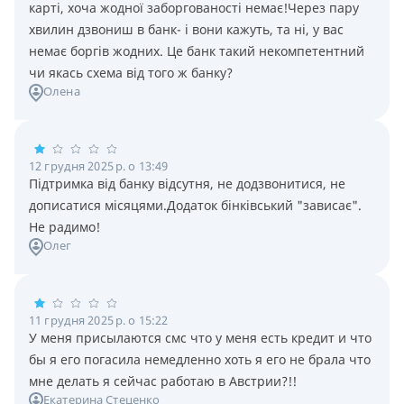
карті, хоча жодної заборгованості немає!Через пару
хвилин дзвониш в банк- і вони кажуть, та ні, у вас
немає боргів жодних. Це банк такий некомпетентний
чи якась схема від того ж банку?
Олена
12 грудня 2025 р. о 13:49
Підтримка від банку відсутня, не додзвонитися, не
дописатися місяцями.Додаток бінківський "зависає".
Не радимо!
Олег
11 грудня 2025 р. о 15:22
У меня присылаются смс что у меня есть кредит и что
бы я его погасила немедленно хоть я его не брала что
мне делать я сейчас работаю в Австрии?!!
Екатерина Стеценко