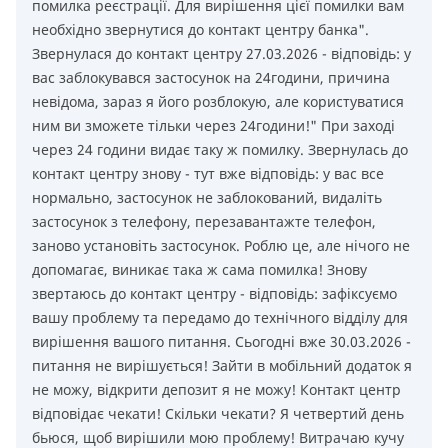
помилка реєстрації. Для вирішення цієї помилки вам
необхідно звернутися до контакт центру банка".
Звернулася до контакт центру 27.03.2026 - відповідь: у
вас заблокувався застосунок на 24години, причина
невідома, зараз я його розблокую, але користуватися
ним ви зможете тільки через 24години!" При заході
через 24 години видає таку ж помилку. Звернулась до
контакт центру знову - тут вже відповідь: у вас все
нормально, застосунок не заблокований, видаліть
застосунок з телефону, перезавантажте телефон,
заново установіть застосунок. Роблю це, але нічого не
допомагає, виникає така ж сама помилка! Знову
звертаюсь до контакт центру - відповідь: зафіксуємо
вашу проблему та передамо до технічного відділу для
вирішення вашого питання. Сьогодні вже 30.03.2026 -
питання не вирішується! Зайти в мобільний додаток я
не можу, відкрити депозит я не можу! Контакт центр
відповідає чекати! Скільки чекати? Я четвертий день
бьюся, щоб вирішили мою проблему! Витрачаю кучу