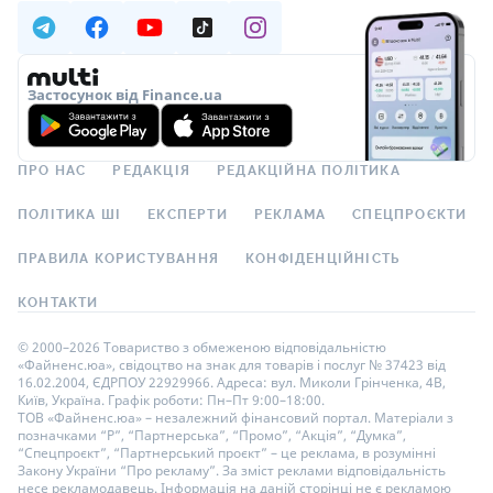
Застосунок від Finance.ua
ПРО НАС
РЕДАКЦІЯ
РЕДАКЦІЙНА ПОЛІТИКА
ПОЛІТИКА ШІ
ЕКСПЕРТИ
РЕКЛАМА
СПЕЦПРОЄКТИ
ПРАВИЛА КОРИСТУВАННЯ
КОНФІДЕНЦІЙНІСТЬ
КОНТАКТИ
© 2000–2026 Товариство з обмеженою відповідальністю
«Файненс.юа», свідоцтво на знак для товарів і послуг № 37423 від
16.02.2004, ЄДРПОУ 22929966. Адреса: вул. Миколи Грінченка, 4В,
Київ, Україна. Графік роботи: Пн–Пт 9:00–18:00.
ТОВ «Файненс.юа» – незалежний фінансовий портал. Матеріали з
позначками “Р”, “Партнерська”, “Промо”, “Акція”, “Думка”,
“Спецпроєкт”, “Партнерський проєкт” – це реклама, в розумінні
Закону України “Про рекламу”. За зміст реклами відповідальність
несе рекламодавець. Інформація на даній сторінці не є рекламою