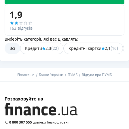
1,9
163 відгуків
Виберіть категорії, які вас цікавлять:
Всі
Кредити
2,3
(
22
)
Кредитні картки
2,1
(
16
)
Finance.ua
Банки України
ПУМБ
Відгуки про ПУМБ
Розраховуйте на
0 800 307 555
дзвінки безкоштовні