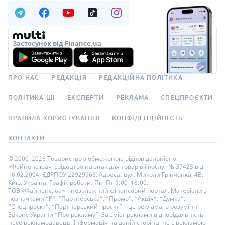
Застосунок від Finance.ua
ПРО НАС
РЕДАКЦІЯ
РЕДАКЦІЙНА ПОЛІТИКА
ПОЛІТИКА ШІ
ЕКСПЕРТИ
РЕКЛАМА
СПЕЦПРОЄКТИ
ПРАВИЛА КОРИСТУВАННЯ
КОНФІДЕНЦІЙНІСТЬ
КОНТАКТИ
© 2000–2026 Товариство з обмеженою відповідальністю
«Файненс.юа», свідоцтво на знак для товарів і послуг № 37423 від
16.02.2004, ЄДРПОУ 22929966. Адреса: вул. Миколи Грінченка, 4В,
Київ, Україна. Графік роботи: Пн–Пт 9:00–18:00.
ТОВ «Файненс.юа» – незалежний фінансовий портал. Матеріали з
позначками “Р”, “Партнерська”, “Промо”, “Акція”, “Думка”,
“Спецпроєкт”, “Партнерський проєкт” – це реклама, в розумінні
Закону України “Про рекламу”. За зміст реклами відповідальність
несе рекламодавець. Інформація на даній сторінці не є рекламою