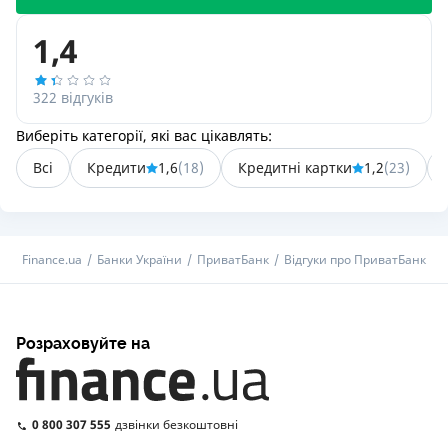
1,4
322 відгуків
Виберіть категорії, які вас цікавлять:
Всі
Кредити
1,6
(
18
)
Кредитні картки
1,2
(
23
)
Finance.ua
Банки України
ПриватБанк
Відгуки про ПриватБанк
Розраховуйте на
0 800 307 555
дзвінки безкоштовні