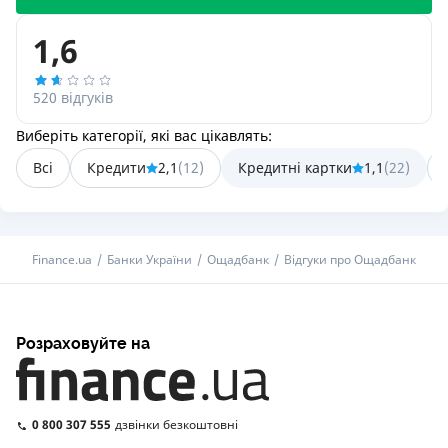
1,6
520 відгуків
Виберіть категорії, які вас цікавлять:
Всі
Кредити
2,1
(
12
)
Кредитні картки
1,1
(
22
)
Finance.ua
Банки України
Ощадбанк
Відгуки про Ощадбанк
Розраховуйте на
0 800 307 555
дзвінки безкоштовні