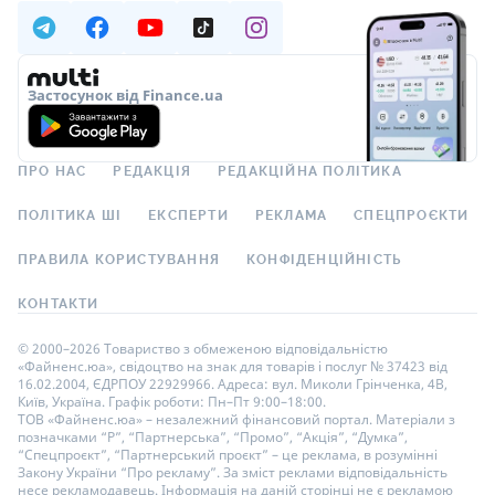
Застосунок від Finance.ua
ПРО НАС
РЕДАКЦІЯ
РЕДАКЦІЙНА ПОЛІТИКА
ПОЛІТИКА ШІ
ЕКСПЕРТИ
РЕКЛАМА
СПЕЦПРОЄКТИ
ПРАВИЛА КОРИСТУВАННЯ
КОНФІДЕНЦІЙНІСТЬ
КОНТАКТИ
© 2000–2026 Товариство з обмеженою відповідальністю
«Файненс.юа», свідоцтво на знак для товарів і послуг № 37423 від
16.02.2004, ЄДРПОУ 22929966. Адреса: вул. Миколи Грінченка, 4В,
Київ, Україна. Графік роботи: Пн–Пт 9:00–18:00.
ТОВ «Файненс.юа» – незалежний фінансовий портал. Матеріали з
позначками “Р”, “Партнерська”, “Промо”, “Акція”, “Думка”,
“Спецпроєкт”, “Партнерський проєкт” – це реклама, в розумінні
Закону України “Про рекламу”. За зміст реклами відповідальність
несе рекламодавець. Інформація на даній сторінці не є рекламою