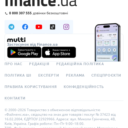
0 800 307 555
дзвінки безкоштовні
Застосунок від Finance.ua
ПРО НАС
РЕДАКЦІЯ
РЕДАКЦІЙНА ПОЛІТИКА
ПОЛІТИКА ШІ
ЕКСПЕРТИ
РЕКЛАМА
СПЕЦПРОЄКТИ
ПРАВИЛА КОРИСТУВАННЯ
КОНФІДЕНЦІЙНІСТЬ
КОНТАКТИ
© 2000–2026 Товариство з обмеженою відповідальністю
«Файненс.юа», свідоцтво на знак для товарів і послуг № 37423 від
16.02.2004, ЄДРПОУ 22929966. Адреса: вул. Миколи Грінченка, 4В,
Київ, Україна. Графік роботи: Пн–Пт 9:00–18:00.