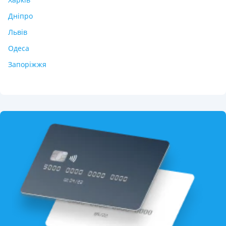
Дніпро
Львів
Одеса
Запоріжжя