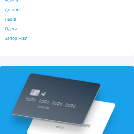
Дніпро
Львів
Одеса
Запоріжжя