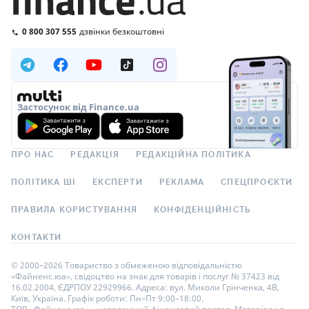
0 800 307 555
дзвінки безкоштовні
Застосунок від Finance.ua
ПРО НАС
РЕДАКЦІЯ
РЕДАКЦІЙНА ПОЛІТИКА
ПОЛІТИКА ШІ
ЕКСПЕРТИ
РЕКЛАМА
СПЕЦПРОЄКТИ
ПРАВИЛА КОРИСТУВАННЯ
КОНФІДЕНЦІЙНІСТЬ
КОНТАКТИ
© 2000–2026 Товариство з обмеженою відповідальністю
«Файненс.юа», свідоцтво на знак для товарів і послуг № 37423 від
16.02.2004, ЄДРПОУ 22929966. Адреса: вул. Миколи Грінченка, 4В,
Київ, Україна. Графік роботи: Пн–Пт 9:00–18:00.