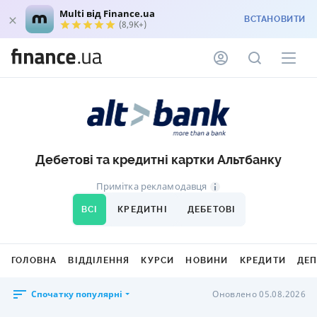
Multi від Finance.ua
ВСТАНОВИТИ
(8,9K+)
Дебетові та кредитні картки Альтбанку
Примітка рекламодавця
ВСІ
КРЕДИТНІ
ДЕБЕТОВІ
ГОЛОВНА
ВІДДІЛЕННЯ
КУРСИ
НОВИНИ
КРЕДИТИ
ДЕ
Спочатку популярні
Оновлено 05.08.2026