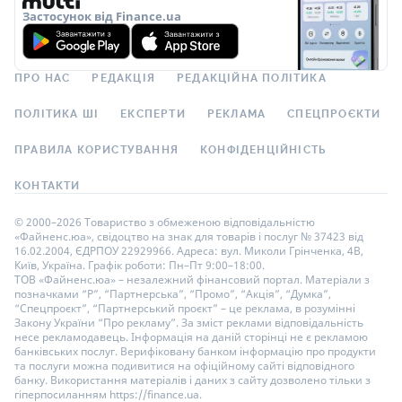
Застосунок від Finance.ua
ПРО НАС
РЕДАКЦІЯ
РЕДАКЦІЙНА ПОЛІТИКА
ПОЛІТИКА ШІ
ЕКСПЕРТИ
РЕКЛАМА
СПЕЦПРОЄКТИ
ПРАВИЛА КОРИСТУВАННЯ
КОНФІДЕНЦІЙНІСТЬ
КОНТАКТИ
© 2000–2026 Товариство з обмеженою відповідальністю
«Файненс.юа», свідоцтво на знак для товарів і послуг № 37423 від
16.02.2004, ЄДРПОУ 22929966. Адреса: вул. Миколи Грінченка, 4В,
Київ, Україна. Графік роботи: Пн–Пт 9:00–18:00.
ТОВ «Файненс.юа» – незалежний фінансовий портал. Матеріали з
позначками “Р”, “Партнерська”, “Промо”, “Акція”, “Думка”,
“Спецпроєкт”, “Партнерський проєкт” – це реклама, в розумінні
Закону України “Про рекламу”. За зміст реклами відповідальність
несе рекламодавець. Інформація на даній сторінці не є рекламою
банківських послуг. Верифіковану банком інформацію про продукти
та послуги можна подивитися на офіційному сайті відповідного
банку. Використання матеріалів і даних з сайту дозволено тільки з
гіперпосиланням https://finance.ua.