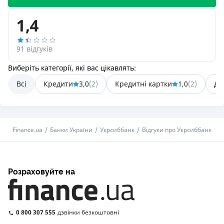
1,4
91 відгуків
Виберіть категорії, які вас цікавлять:
Всі
Кредити
3,0
(
2
)
Кредитні картки
1,0
(
2
)
Де
Finance.ua
Банки України
Укрсиббанк
Відгуки про Укрсиббанк
Розраховуйте на
0 800 307 555
дзвінки безкоштовні