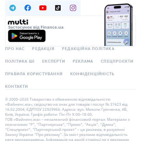
Застосунок від Finance.ua
ПРО НАС
РЕДАКЦІЯ
РЕДАКЦІЙНА ПОЛІТИКА
ПОЛІТИКА ШІ
ЕКСПЕРТИ
РЕКЛАМА
СПЕЦПРОЄКТИ
ПРАВИЛА КОРИСТУВАННЯ
КОНФІДЕНЦІЙНІСТЬ
КОНТАКТИ
© 2000–2026 Товариство з обмеженою відповідальністю
«Файненс.юа», свідоцтво на знак для товарів і послуг № 37423 від
16.02.2004, ЄДРПОУ 22929966. Адреса: вул. Миколи Грінченка, 4В,
Київ, Україна. Графік роботи: Пн–Пт 9:00–18:00.
ТОВ «Файненс.юа» – незалежний фінансовий портал. Матеріали з
позначками “Р”, “Партнерська”, “Промо”, “Акція”, “Думка”,
“Спецпроєкт”, “Партнерський проєкт” – це реклама, в розумінні
Закону України “Про рекламу”. За зміст реклами відповідальність
несе рекламодавець. Інформація на даній сторінці не є рекламою