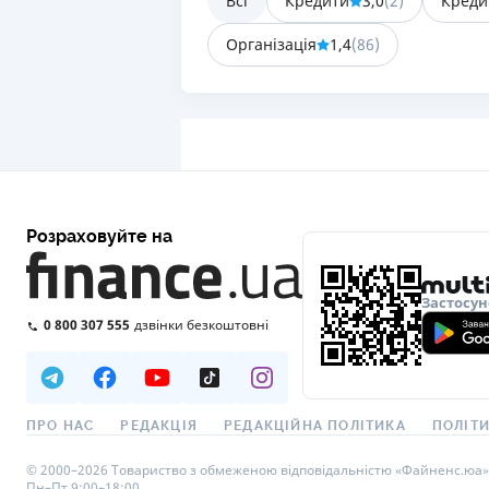
Всі
Кредити
3,0
(
2
)
Креди
Організація
1,4
(
86
)
Розраховуйте на
Застосун
0 800 307 555
дзвінки безкоштовні
ПРО НАС
РЕДАКЦІЯ
РЕДАКЦІЙНА ПОЛІТИКА
ПОЛІТИ
© 2000–2026 Товариство з обмеженою відповідальністю «Файненс.юа», св
Пн–Пт 9:00–18:00.