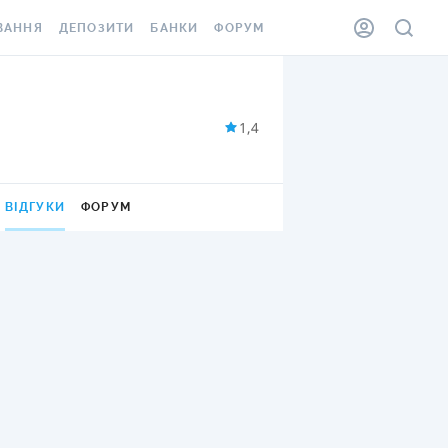
ВАННЯ
ДЕПОЗИТИ
БАНКИ
ФОРУМ
ІЛКА
ВСІ ДЕПОЗИТИ
ВСІ БАНКИ
АННЯ ЖИТЛА ВІД
ДЕПОЗИТИ В USD
ВІДГУКИ ПРО БАНКИ
1,4
 ШАХЕДІВ
ДЕПОЗИТИ В EUR
МІКРОФІНАНСОВІ
ХОВКА ЗА КОРДОН
ОРГАНІЗАЦІЇ
БОНУС ДО ДЕПОЗИТІВ
ВІДГУКИ
ФОРУМ
ВІДГУКИ ПРО МФО
УМОВИ АКЦІЇ
КАРТА
ПИТАННЯ ТА ВІДПОВІДІ
ННА ВІНЬЄТКА
ДЕПОЗИТНИЙ КАЛЬКУЛЯТОР
 СПІВРОБІТНИКІВ
ПУТІВНИКИ ПО
SSISTANCE
ЗАОЩАДЖЕННЯМ
АННЯ ВІД
Х ВИПАДКІВ