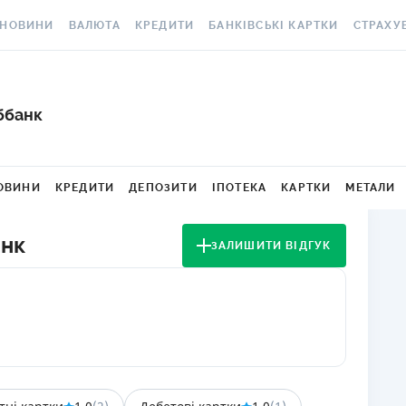
НОВИНИ
ВАЛЮТА
КРЕДИТИ
БАНКІВСЬКІ КАРТКИ
СТРАХУ
ВСІ НОВИНИ
КУРС ВАЛЮТ
ВСІ КРЕДИТИ
ВСІ БАНКІВСЬКІ КАРТКИ
АВТОЦИВ
ВАЛЮТА
КРИПТОВАЛЮТА
ПІДБІР КРЕДИТУ
КРЕДИТНІ КАРТКИ
СТРАХУВ
ббанк
РАКЕТ ТА
ОСОБИСТІ ФІНАНСИ
МІНЯЙЛО
КРЕДИТ ДО ЗАРПЛАТИ
ДЕБЕТОВІ КАРТКИ
МЕДСТРА
АВТОРСЬКІ КОЛОНКИ
МІЖБАНК
КРЕДИТ ОНЛАЙН
З БЕЗКОШТОВНИМ
ОВИНИ
КРЕДИТИ
ДЕПОЗИТИ
ІПОТЕКА
КАРТКИ
МЕТАЛИ
ВИПУСКОМ ТА
КАСКО
НОВИНИ КОМПАНІЙ
ГОТІВКОВІ КУРСИ
КРЕДИТ БЕЗ ДОВІДОК
ОБСЛУГОВУВАННЯМ
ЗЕЛЕНА 
анк
ЗАЛИШИТИ ВІДГУК
СПЕЦПРОЄКТИ
КАРТКОВІ КУРСИ
РЕЙТИНГ ОНЛАЙН-
З КЕШБЕКОМ
КРЕДИТІВ
ЕЛЕКТРО
КОРИСНО ЗНАТИ
КУРС НБУ
ВІРТУАЛЬНІ КАРТКИ
КРЕДИТНИЙ КАЛЬКУЛЯТОР
ДМС ДЛЯ
ТЕСТИ
КУРС BITCOIN
РЕЙТИНГ КАРТОК З
ІПОТЕКА
КЕШБЕКОМ
КАРТКА A
РЕДАКЦІЯ
FOREX
ПУТІВНИКИ ПО КРЕДИТАМ
РЕЙТИНГ КАРТОК ДЛЯ
СТРАХУВ
КУРСИ МЕТАЛІВ
МАНДРІВНИКІВ
НЕЩАСНИ