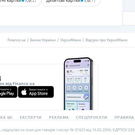
тні картки
1,0
(
2
)
Дебетові картки
1,0
(
1
)
РЕЙТИНГ ДЕБЕТОВИХ
ПУТІВНИ
КАРТОК
СТРАХУ
ЩОМІСЯЧНИЙ ОГЛЯД
ВСІ СТРА
КЕШБЕКУ
СТРАХОВ
Finance.ua
Банки України
Укрсиббанк
Відгуки про Укрсиббанк
ПУТІВНИКИ ПО
БАНКІВСЬКИХ КАРТКАХ
ВІДГУКИ
КОМПАНІ
ДОСТАВК
КОНТАКТ
ок від Finance.ua
КА ШІ
ЕКСПЕРТИ
РЕКЛАМА
СПЕЦПРОЄКТИ
ПРАВИЛА
ідоцтво на знак для товарів і послуг № 37423 від 16.02.2004, ЄДРПОУ 22929