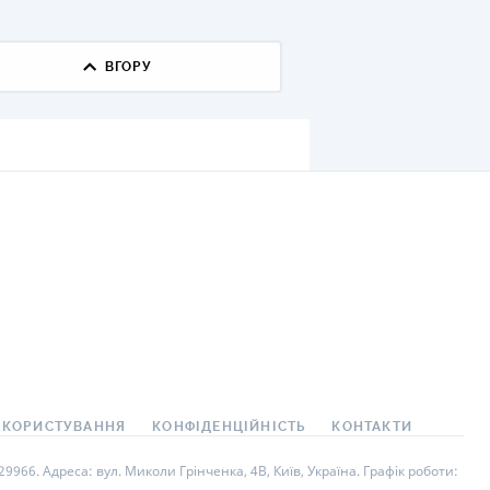
КИ ПО
ВАННЮ
ВГОРУ
ХОВІ ПОЛІСИ
І КОМПАНІЇ
 ПРО СТРАХОВІ
Ї
А І ОПЛАТА
И
 КОРИСТУВАННЯ
КОНФІДЕНЦІЙНІСТЬ
КОНТАКТИ
966. Адреса: вул. Миколи Грінченка, 4В, Київ, Україна. Графік роботи: