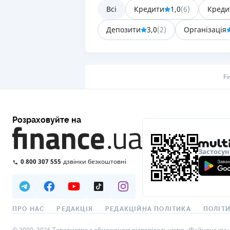
Всі
Кредити
1,0
(
6
)
Креди
Депозити
3,0
(
2
)
Організація
Fi
Розраховуйте на
Застосун
0 800 307 555
дзвінки безкоштовні
ПРО НАС
РЕДАКЦІЯ
РЕДАКЦІЙНА ПОЛІТИКА
ПОЛІТИ
© 2000–2026 Товариство з обмеженою відповідальністю «Файненс.юа», св