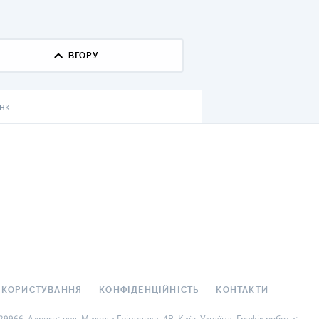
КИ ПО
ВАННЮ
ВГОРУ
ХОВІ ПОЛІСИ
І КОМПАНІЇ
нк
 ПРО СТРАХОВІ
Ї
А І ОПЛАТА
И
 КОРИСТУВАННЯ
КОНФІДЕНЦІЙНІСТЬ
КОНТАКТИ
966. Адреса: вул. Миколи Грінченка, 4В, Київ, Україна. Графік роботи: