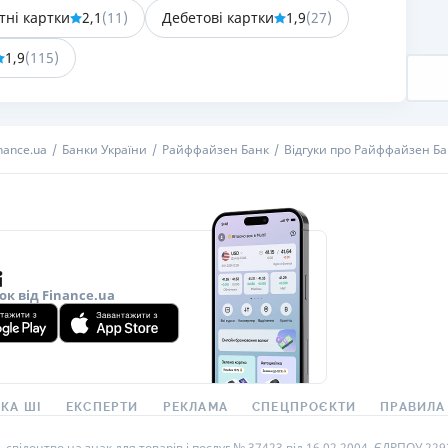
тні картки
2,1
(
11
)
Дебетові картки
1,9
(
27
)
РЕЙТИНГ ДЕБЕТОВИХ
ПУТІВНИ
КАРТОК
СТРАХУ
1,9
(
115
)
ЩОМІСЯЧНИЙ ОГЛЯД
ВСІ СТРА
КЕШБЕКУ
СТРАХОВ
nance.ua
Банки України
Райффайзен Банк
Відгуки про Райффайзен Ба
ПУТІВНИКИ ПО
БАНКІВСЬКИХ КАРТКАХ
ВІДГУКИ
КОМПАНІ
ДОСТАВК
КОНТАКТ
ок від Finance.ua
КА ШІ
ЕКСПЕРТИ
РЕКЛАМА
СПЕЦПРОЄКТИ
ПРАВИЛА
ідоцтво на знак для товарів і послуг № 37423 від 16.02.2004, ЄДРПОУ 22929