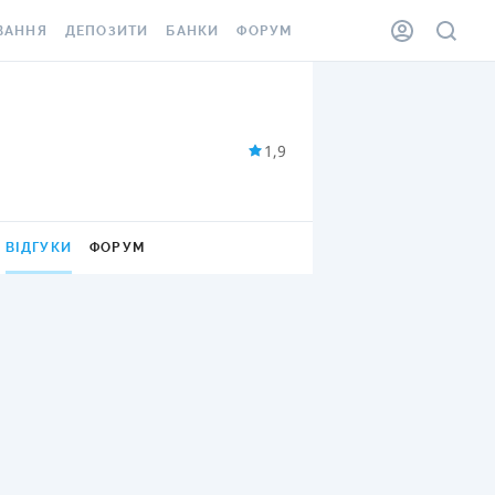
ВАННЯ
ДЕПОЗИТИ
БАНКИ
ФОРУМ
ІЛКА
ВСІ ДЕПОЗИТИ
ВСІ БАНКИ
АННЯ ЖИТЛА ВІД
ДЕПОЗИТИ В USD
ВІДГУКИ ПРО БАНКИ
1,9
 ШАХЕДІВ
ДЕПОЗИТИ В EUR
МІКРОФІНАНСОВІ
ХОВКА ЗА КОРДОН
ОРГАНІЗАЦІЇ
БОНУС ДО ДЕПОЗИТІВ
ВІДГУКИ ПРО МФО
ВІДГУКИ
ФОРУМ
УМОВИ АКЦІЇ
КАРТА
ПИТАННЯ ТА ВІДПОВІДІ
ННА ВІНЬЄТКА
ДЕПОЗИТНИЙ КАЛЬКУЛЯТОР
 СПІВРОБІТНИКІВ
ПУТІВНИКИ ПО
SSISTANCE
ЗАОЩАДЖЕННЯМ
АННЯ ВІД
Х ВИПАДКІВ