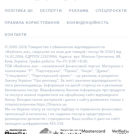
ПОЛІТИКА ШІ
ЕКСПЕРТИ
РЕКЛАМА
СПЕЦПРОЄКТИ
ПРАВИЛА КОРИСТУВАННЯ
КОНФІДЕНЦІЙНІСТЬ
КОНТАКТИ
© 2000–2026 Товариство з обмеженою відповідальністю
«Файненс.юа», свідоцтво на знак для товарів і послуг № 37423 від
16.02.2004, ЄДРПОУ 22929966. Адреса: вул. Миколи Грінченка, 4В,
Київ, Україна. Графік роботи: Пн–Пт 9:00–18:00.
ТОВ «Файненс.юа» – незалежний фінансовий портал. Матеріали з
позначками “Р”, “Партнерська”, “Промо”, “Акція”, “Думка”,
“Спецпроєкт”, “Партнерський проєкт” – це реклама, в розумінні
Закону України “Про рекламу”. За зміст реклами відповідальність
несе рекламодавець. Інформація на даній сторінці не є рекламою
банківських послуг. Верифіковану банком інформацію про продукти
та послуги можна подивитися на офіційному сайті відповідного
банку. Використання матеріалів і даних з сайту дозволено тільки з
гіперпосиланням https://finance.ua.
Ми не беремо плату за послуги підбору та порівняння фінансових
пропозицій в каталогах, і не надаємо послуги кредитування,
розміщення депозитів і страхування. Ваші особисті дані на сайті
захищені шифруванням AES-256.