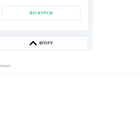
КИ ПО
ВСІ КУРСИ
ВАННЮ
ХОВІ ПОЛІСИ
І КОМПАНІЇ
ВГОРУ
 ПРО СТРАХОВІ
Ї
лавуті
А І ОПЛАТА
И