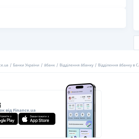
РЕЙТИНГ ДЕБЕТОВИХ
ПУТІВНИ
КАРТОК
СТРАХУ
ЩОМІСЯЧНИЙ ОГЛЯД
ВСІ СТРА
КЕШБЕКУ
СТРАХОВ
ПУТІВНИКИ ПО
БАНКІВСЬКИХ КАРТКАХ
ВІДГУКИ
КОМПАНІ
ce.ua
Банки України
а́банк
Відділення а́банку
Відділення а́банку в С
ДОСТАВК
КОНТАКТ
ок від Finance.ua