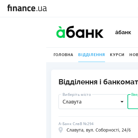
а́банк
ГОЛОВНА
ВІДДІЛЕННЯ
КУРСИ
НО
Відділення і банкомат
Вве
Виберіть місто
Славута
А-Банк СлвВ №294
Славута, вул. Соборності, 24/6