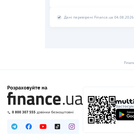
Дані перевірені Finance.ua 04.08.2026
Finan
Розраховуйте на
Застосун
0 800 307 555
дзвінки безкоштовні