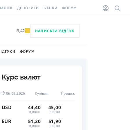
ВАННЯ
ДЕПОЗИТИ
БАНКИ
ФОРУМ
ІЛКА
ВСІ ДЕПОЗИТИ
ВСІ БАНКИ
3,42
НАПИСАТИ ВІДГУК
АННЯ ЖИТЛА ВІД
ДЕПОЗИТИ В USD
ВІДГУКИ ПРО БАНКИ
 ШАХЕДІВ
ДЕПОЗИТИ В EUR
МІКРОФІНАНСОВІ
ХОВКА ЗА КОРДОН
ВІДГУКИ
ФОРУМ
ОРГАНІЗАЦІЇ
БОНУС ДО ДЕПОЗИТІВ
ВІДГУКИ ПРО МФО
УМОВИ АКЦІЇ
КАРТА
Курс валют
ПИТАННЯ ТА ВІДПОВІДІ
ННА ВІНЬЄТКА
ДЕПОЗИТНИЙ КАЛЬКУЛЯТОР
06.08.2026
Купівля
Продаж
 СПІВРОБІТНИКІВ
ПУТІВНИКИ ПО
USD
44,40
45,00
SSISTANCE
ЗАОЩАДЖЕННЯМ
0,0000
0,0000
EUR
51,20
51,90
АННЯ ВІД
0,0000
0,0000
Х ВИПАДКІВ