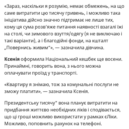
«Зараз, наскільки я розумію, немає обмежень, на що
саме витратити цю тисячу гривень, і можливо така
ініціатива дійсно значно підтримає не лише тих,
кому ця сума розв’яже питання наявності взагалі їжі
на столі, чи зимового взуття/одягу (я не виключаю і
такі варіанти), а і благодійні фонди, на кшталт
„Повернись живим“», — зазначила дівчина.
Ксенія
оформила Національний кешбек ще восени.
Принаймні, говорить вона, з нього можна
оплачувати проїзд у транспорті.
«Квартиру я знімаю, тож за комунальні послуги не
зможу платити», — зазначила Ксенія.
Президентську тисячу" вона планує витратити на
придбання життєво необхідних ліків і сподівається,
що ці гроші можливо використати у рамках єЛіки.
Можливо, поповнить рахунок на телефоні.