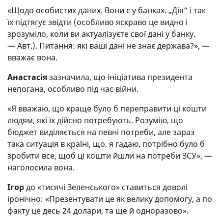
«Щодо особистих даних. Вони є у банках. „Дія“ і так
їх підтягує звідти (особливо яскраво це видно і
зрозуміло, коли ви актуалізуєте свої дані у банку.
— Авт.). Питання: які ваші дані не знає держава?», —
вважає вона.
Анастасія
зазначила, що ініціатива президента
непогана, особливо під час війни.
«Я вважаю, що краще було б переправити ці кошти
людям, які їх дійсно потребують. Розумію, що
бюджет виділяється на певні потреби, але зараз
така ситуація в країні, що, я гадаю, потрібно було б
зробити все, щоб ці кошти йшли на потреби ЗСУ», —
наголосила вона.
Ігор
до «тисячі Зеленського» ставиться доволі
іронічно: «Презентувати це як велику допомогу, а по
факту це десь 24 долари, та ще й одноразово».