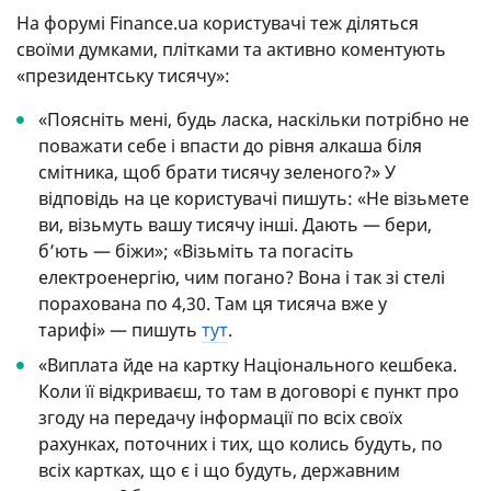
На форумі Finance.ua користувачі теж діляться
своїми думками, плітками та активно коментують
«президентську тисячу»:
«Поясніть мені, будь ласка, наскільки потрібно не
поважати себе і впасти до рівня алкаша біля
смітника, щоб брати тисячу зеленого?» У
відповідь на це користувачі пишуть: «Не візьмете
ви, візьмуть вашу тисячу інші. Дають — бери,
бʼють — біжи»; «Візьміть та погасіть
електроенергію, чим погано? Вона і так зі стелі
порахована по 4,30. Там ця тисяча вже у
тарифі» — пишуть
тут
.
«Виплата йде на картку Національного кешбека.
Коли її відкриваєш, то там в договорі є пункт про
згоду на передачу інформації по всіх своїх
рахунках, поточних і тих, що колись будуть, по
всіх картках, що є і що будуть, державним