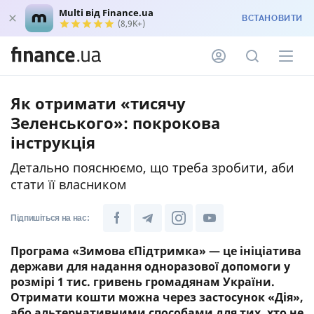
Multi від Finance.ua
ВСТАНОВИТИ
(8,9K+)
Як отримати «тисячу
Зеленського»: покрокова
інструкція
Детально пояснюємо, що треба зробити, аби
стати її власником
Підпишіться на нас:
Програма «Зимова єПідтримка» — це ініціатива
держави для надання одноразової допомоги у
розмірі 1 тис. гривень громадянам України.
Отримати кошти можна через застосунок «Дія»,
або альтернативними способами для тих, хто не