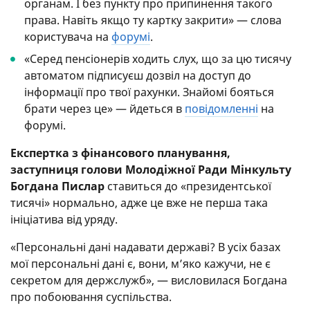
органам. І без пункту про припинення такого
права. Навіть якщо ту картку закрити» — слова
користувача на
форумі
.
«Серед пенсіонерів ходить слух, що за цю тисячу
автоматом підписуєш дозвіл на доступ до
інформації про твої рахунки. Знайомі бояться
брати через це» — йдеться в
повідомленні
на
форумі.
Експертка з фінансового планування,
заступниця голови Молодіжної Ради Мінкульту
Богдана Пислар
ставиться до «президентської
тисячі» нормально, адже це вже не перша така
ініціатива від уряду.
«Персональні дані надавати державі? В усіх базах
мої персональні дані є, вони, мʼяко кажучи, не є
секретом для держслужб», — висловилася Богдана
про побоювання суспільства.