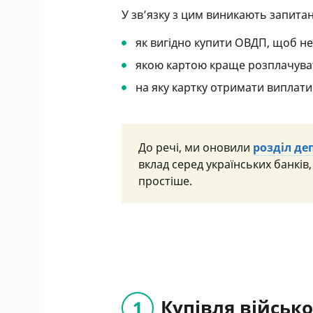
У зв’язку з цим виникають запита
як вигідно купити ОВДП, щоб не
якою картою краще розплачува
на яку картку отримати виплати
До речі, ми оновили
розділ де
вклад серед українських банків,
простіше.
Купівля військ