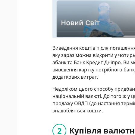
Виведення коштів після погашення
яку зараз можна відкрити у чотир
абанк та Банк Кредит Дніпро. Ви мо
виведення картку потрібного банку
додаткових витрат.
Недоліком цього способу придбанн
національній валюті. До того ж у
продажу ОВДП (до настання термін
знадобляться кошти.
Купівля валют