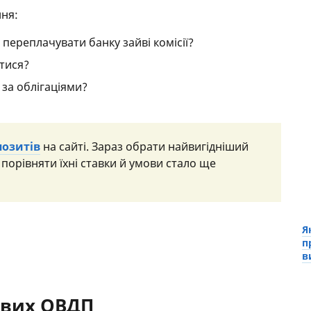
ння:
 переплачувати банку зайві комісії?
тися?
 за облігаціями?
позитів
на сайті. Зараз обрати найвигідніший
 порівняти їхні ставки й умови стало ще
Я
п
в
ових ОВДП