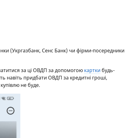
анки (Укргазбанк, Сенс Банк) чи фірми-посередники
латитися за ці ОВДП за допомогою
картки
будь-
ють навіть придбати ОВДП за кредитні гроші,
 купівлю не буде.