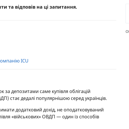
ти та відповів на ці запитання.
РЕЙТИНГ ДЕБЕТОВИХ
ПУТІВН
КАРТОК
СТРАХУ
ЩОМІСЯЧНИЙ ОГЛЯД
ВСІ СТР
О
КЕШБЕКУ
СТРАХОВ
ПУТІВНИКИ ПО
БАНКІВСЬКИХ КАРТКАХ
ВІДГУКИ
КОМПАН
компанію ICU
ДОСТАВК
КОНТАК
ок за депозитами саме купівля облігацій
ДП) стає дедалі популярнішою серед українців.
имати додатковий дохід, не оподатковуваний
півля «військових» ОВДП — один із способів