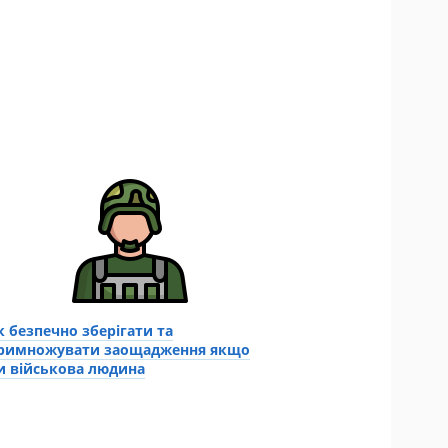
к безпечно зберігати та
римножувати заощадження якщо
и військова людина