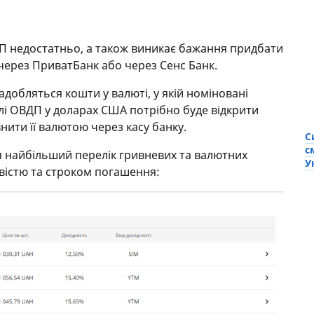
ДП недостатньо, а також виникає бажання придбати
через ПриватБанк або через Сенс Банк.
обляться кошти у валюті, у якій номіновані
івлі ОВДП у доларах США потрібно буде відкрити
нити її валютою через касу банку.
С
с
я найбільший перелік гривневих та валютних
У
вістю та строком погашення: