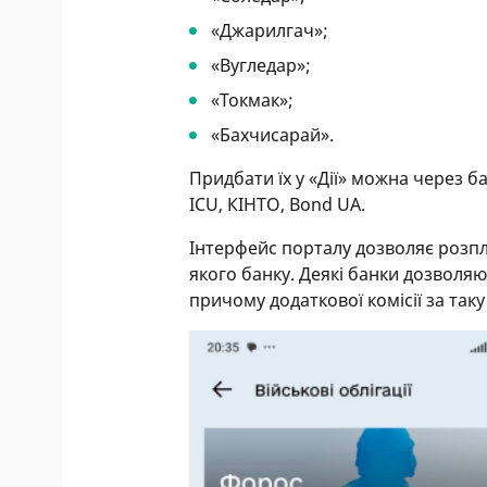
«Джарилгач»;
«Вугледар»;
«Токмак»;
«Бахчисарай».
Придбати їх у «Дії» можна через б
ICU, КІHTO, Bond UA.
Інтерфейс порталу дозволяє розп
якого банку. Деякі банки дозволя
причому додаткової комісії за таку