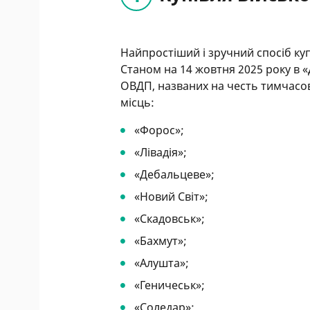
Найпростіший і зручний спосіб куп
Станом на 14 жовтня 2025 року в «
ОВДП, названих на честь тимчасов
місць:
«Форос»;
«Лівадія»;
«Дебальцеве»;
«Новий Світ»;
«Скадовськ»;
«Бахмут»;
«Алушта»;
«Геничеськ»;
«Соледар»;