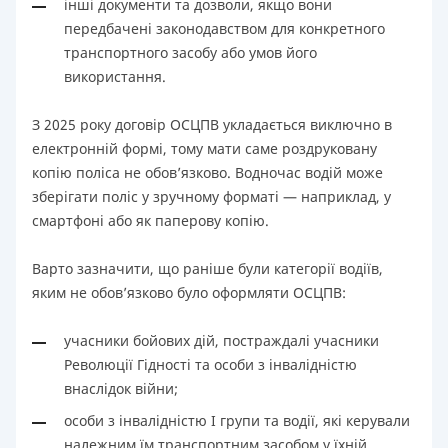
інші документи та дозволи, якщо вони
передбачені законодавством для конкретного
транспортного засобу або умов його
використання.
З 2025 року договір ОСЦПВ укладається виключно в
електронній формі, тому мати саме роздруковану
копію поліса не обов’язково. Водночас водій може
зберігати поліс у зручному форматі — наприклад, у
смартфоні або як паперову копію.
Варто зазначити, що раніше були категорії водіїв,
яким не обов’язково було оформляти ОСЦПВ:
учасники бойових дій, постраждалі учасники
Революції Гідності та особи з інвалідністю
внаслідок війни;
особи з інвалідністю I групи та водії, які керували
належним їм транспортним засобом у їхній