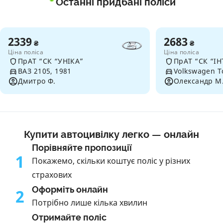
Останні придбані поліси
2339
2683
₴
₴
Ціна поліса
Ціна поліса
ПрАТ “СК “УНІКА”
ПрАТ “СК “ІН
ВАЗ 2105, 1981
Volkswagen T
Дмитро Ф.
Олександр М
Купити автоцивілку легко — онлайн
Порівняйте пропозиції
1
Покажемо, скільки коштує поліс у різних
страхових
Оформіть онлайн
2
Потрібно лише кілька хвилин
Отримайте поліс