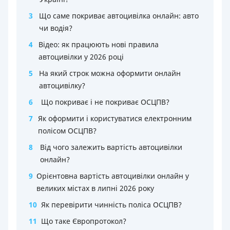
3
Що саме покриває автоцивілка онлайн: авто
чи водія?
4
Відео: як працюють нові правила
автоцивілки у 2026 році
5
На який строк можна оформити онлайн
автоцивілку?
6
Що покриває і не покриває ОСЦПВ?
7
Як оформити і користуватися електронним
полісом ОСЦПВ?
8
Від чого залежить вартість автоцивілки
онлайн?
9
Орієнтовна вартість автоцивілки онлайн у
великих містах в липні 2026 року
10
Як перевірити чинність поліса ОСЦПВ?
11
Що таке Європротокол?