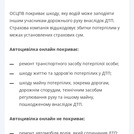
ОСЦПВ покриває шкоду, яку водій може заподіяти
іншим учасникам дорожнього руху внаслідок ДТП.
Страхова компанія відшкодовує збитки потерпілим у
межах установлених страхових сум.
Автоцивілка онлайн покриває:
ремонт транспортного засобу потерпілої особи;
шкоду життю та здоров’ю потерпілих у ДТП;
шкоду майну потерпілих, зокрема дорогам,
дорожнім спорудам, технічним засобам
регулювання руху та іншому майну,
пошкодженому внаслідок ДТП.
Автоцивілка онлайн не покриває:
ремонт автомобіля водія, який спричинив ДТП;