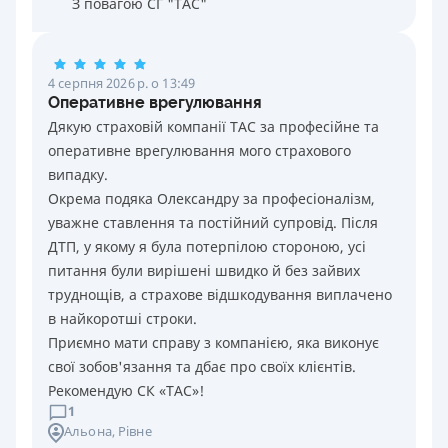
З повагою СГ "ТАС"
4 серпня 2026 р. о 13:49
Оперативне врегулювання
Дякую страховій компанії ТАС за професійне та
оперативне врегулювання мого страхового
випадку.
Окрема подяка Олександру за професіоналізм,
уважне ставлення та постійний супровід. Після
ДТП, у якому я була потерпілою стороною, усі
питання були вирішені швидко й без зайвих
труднощів, а страхове відшкодування виплачено
в найкоротші строки.
Приємно мати справу з компанією, яка виконує
свої зобов'язання та дбає про своїх клієнтів.
Рекомендую СК «ТАС»!
1
Альона
, Рівне