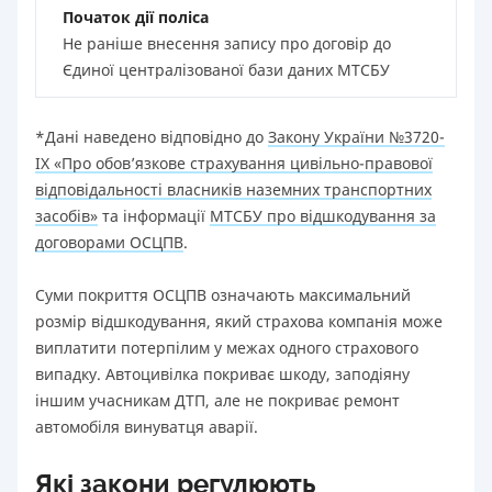
Початок дії поліса
Не раніше внесення запису про договір до
Єдиної централізованої бази даних МТСБУ
*Дані наведено відповідно до
Закону України №3720-
IX «Про обов’язкове страхування цивільно-правової
відповідальності власників наземних транспортних
засобів»
та інформації
МТСБУ про відшкодування за
договорами ОСЦПВ
.
Суми покриття ОСЦПВ означають максимальний
розмір відшкодування, який страхова компанія може
виплатити потерпілим у межах одного страхового
випадку. Автоцивілка покриває шкоду, заподіяну
іншим учасникам ДТП, але не покриває ремонт
автомобіля винуватця аварії.
Які закони регулюють