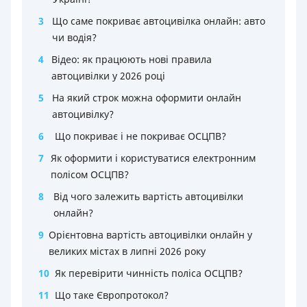
3
Що саме покриває автоцивілка онлайн: авто
чи водія?
4
Відео: як працюють нові правила
автоцивілки у 2026 році
5
На який строк можна оформити онлайн
автоцивілку?
6
Що покриває і не покриває ОСЦПВ?
7
Як оформити і користуватися електронним
полісом ОСЦПВ?
8
Від чого залежить вартість автоцивілки
онлайн?
9
Орієнтовна вартість автоцивілки онлайн у
великих містах в липні 2026 року
10
Як перевірити чинність поліса ОСЦПВ?
11
Що таке Європротокол?