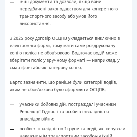
інші документи та дозволи, якщо вони
передбачені законодавством для конкретного
транспортного засобу або умов його
використання.
З 2025 року договір ОСЦПВ укладається виключно в
електронній формі, тому мати саме роздруковану
копію поліса не обов’язково. Водночас водій може
зберігати поліс у зручному форматі — наприклад, у
смартфоні або як паперову копію.
Варто зазначити, що раніше були категорії водіїв,
яким не обов’язково було оформляти ОСЦПВ:
учасники бойових дій, постраждалі учасники
Революції Гідності та особи з інвалідністю
внаслідок війни;
особи з інвалідністю I групи та водії, які керували
належним їм транспортним засобом у їхній