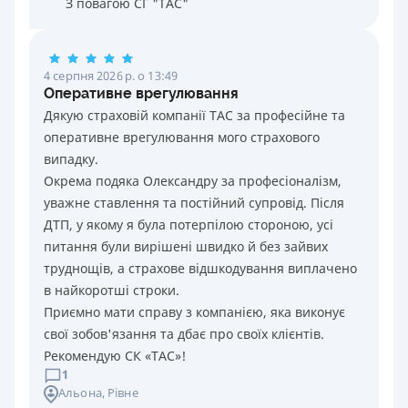
З повагою СГ "ТАС"
4 серпня 2026 р. о 13:49
Оперативне врегулювання
Дякую страховій компанії ТАС за професійне та
оперативне врегулювання мого страхового
випадку.
Окрема подяка Олександру за професіоналізм,
уважне ставлення та постійний супровід. Після
ДТП, у якому я була потерпілою стороною, усі
питання були вирішені швидко й без зайвих
труднощів, а страхове відшкодування виплачено
в найкоротші строки.
Приємно мати справу з компанією, яка виконує
свої зобов'язання та дбає про своїх клієнтів.
Рекомендую СК «ТАС»!
1
Альона
, Рівне