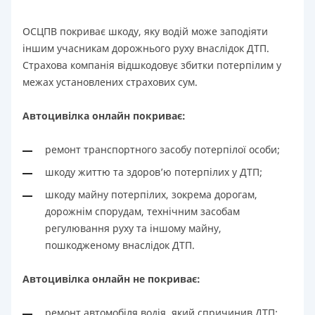
ОСЦПВ покриває шкоду, яку водій може заподіяти
іншим учасникам дорожнього руху внаслідок ДТП.
Страхова компанія відшкодовує збитки потерпілим у
межах установлених страхових сум.
Автоцивілка онлайн покриває:
ремонт транспортного засобу потерпілої особи;
шкоду життю та здоров’ю потерпілих у ДТП;
шкоду майну потерпілих, зокрема дорогам,
дорожнім спорудам, технічним засобам
регулювання руху та іншому майну,
пошкодженому внаслідок ДТП.
Автоцивілка онлайн не покриває:
ремонт автомобіля водія, який спричинив ДТП;