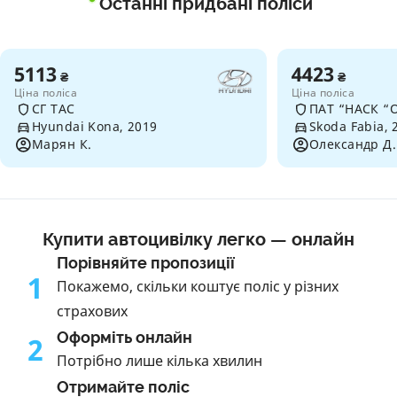
Останні придбані поліси
5113
4423
₴
₴
Ціна поліса
Ціна поліса
СГ ТАС
ПАТ “НАСК “
Hyundai Kona, 2019
Skoda Fabia, 
Марян К.
Олександр Д.
Купити автоцивілку легко — онлайн
Порівняйте пропозиції
1
Покажемо, скільки коштує поліс у різних
страхових
Оформіть онлайн
2
Потрібно лише кілька хвилин
Отримайте поліс