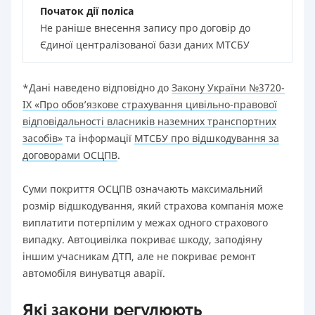
Початок дії поліса
Не раніше внесення запису про договір до
Єдиної централізованої бази даних МТСБУ
*Дані наведено відповідно до
Закону України №3720-
IX «Про обов’язкове страхування цивільно-правової
відповідальності власників наземних транспортних
засобів»
та інформації
МТСБУ про відшкодування за
договорами ОСЦПВ
.
Суми покриття ОСЦПВ означають максимальний
розмір відшкодування, який страхова компанія може
виплатити потерпілим у межах одного страхового
випадку. Автоцивілка покриває шкоду, заподіяну
іншим учасникам ДТП, але не покриває ремонт
автомобіля винуватця аварії.
Які закони регулюють