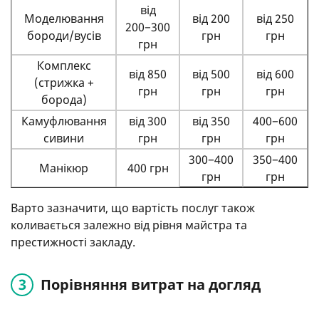
від
Моделювання
від 200
від 250
200−300
бороди/вусів
грн
грн
грн
Комплекс
від 850
від 500
від 600
(стрижка +
грн
грн
грн
борода)
Камуфлювання
від 300
від 350
400−600
сивини
грн
грн
грн
300−400
350−400
Манікюр
400 грн
грн
грн
Варто зазначити, що вартість послуг також
коливається залежно від рівня майстра та
престижності закладу.
Порівняння витрат на догляд