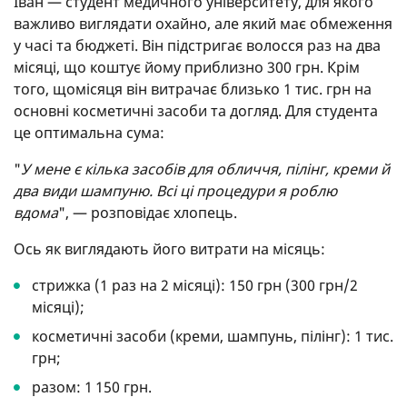
Іван — студент медичного університету, для якого
важливо виглядати охайно, але який має обмеження
у часі та бюджеті. Він підстригає волосся раз на два
місяці, що коштує йому приблизно 300 грн. Крім
того, щомісяця він витрачає близько 1 тис. грн на
основні косметичні засоби та догляд. Для студента
це оптимальна сума:
"
У мене є кілька засобів для обличчя, пілінг, креми й
два види шампуню. Всі ці процедури я роблю
вдома
", — розповідає хлопець.
Ось як виглядають його витрати на місяць:
стрижка (1 раз на 2 місяці): 150 грн (300 грн/2
місяці);
косметичні засоби (креми, шампунь, пілінг): 1 тис.
грн;
разом: 1 150 грн.