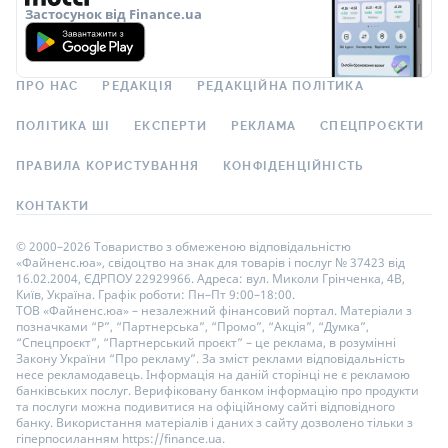
Застосунок від Finance.ua
ПРО НАС
РЕДАКЦІЯ
РЕДАКЦІЙНА ПОЛІТИКА
ПОЛІТИКА ШІ
ЕКСПЕРТИ
РЕКЛАМА
СПЕЦПРОЄКТИ
ПРАВИЛА КОРИСТУВАННЯ
КОНФІДЕНЦІЙНІСТЬ
КОНТАКТИ
© 2000–2026 Товариство з обмеженою відповідальністю
«Файненс.юа», свідоцтво на знак для товарів і послуг № 37423 від
16.02.2004, ЄДРПОУ 22929966. Адреса: вул. Миколи Грінченка, 4В,
Київ, Україна. Графік роботи: Пн–Пт 9:00–18:00.
ТОВ «Файненс.юа» – незалежний фінансовий портал. Матеріали з
позначками “Р”, “Партнерська”, “Промо”, “Акція”, “Думка”,
“Спецпроєкт”, “Партнерський проєкт” – це реклама, в розумінні
Закону України “Про рекламу”. За зміст реклами відповідальність
несе рекламодавець. Інформація на даній сторінці не є рекламою
банківських послуг. Верифіковану банком інформацію про продукти
та послуги можна подивитися на офіційному сайті відповідного
банку. Використання матеріалів і даних з сайту дозволено тільки з
гіперпосиланням https://finance.ua.