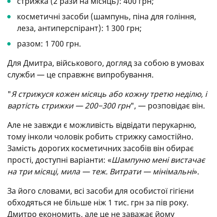
стрижка (2 рази на місяць): 400 грн;
косметичні засоби (шампунь, піна для гоління,
леза, антиперспірант): 1 300 грн;
разом: 1 700 грн.
Для Дмитра, військового, догляд за собою в умовах
служби — це справжнє випробування.
"
Я стрижуся кожен місяць або кожну третю неділю, і
вартість стрижки — 200−300 грн
", — розповідає він.
Але не завжди є можливість відвідати перукарню,
тому інколи чоловік робить стрижку самостійно.
Замість дорогих косметичних засобів він обирає
прості, доступні варіанти: «
Шампуню мені вистачає
на три місяці, мила — теж. Витрати — мінімальні
».
За його словами, всі засоби для особистої гігієни
обходяться не більше ніж 1 тис. грн за пів року.
Дмитро економить, але це не заважає йому