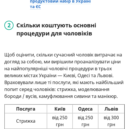
продуктовий набір в Україні
та ЄС
Скільки коштують основні
процедури для чоловіків
Щоб оцінити, скільки сучасний чоловік витрачає на
догляд за собою, ми вирішили проаналізувати ціни
на найпопулярніші чоловічі процедури в трьох
великих містах України — Києві, Одесі та Львові.
Враховували лише ті послуги, які мають найбільший
попит серед чоловіків: стрижка, моделювання
бороди / вусів, камуфлювання сивини та манікюр.
Послуга
Київ
Одеса
Львів
від 250
від 250
від 300
Стрижка
грн
грн
грн