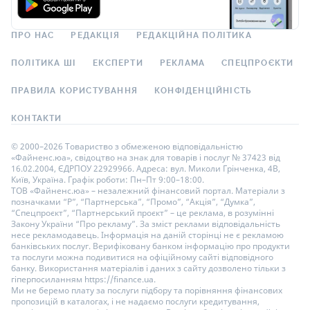
ПРО НАС
РЕДАКЦІЯ
РЕДАКЦІЙНА ПОЛІТИКА
ПОЛІТИКА ШІ
ЕКСПЕРТИ
РЕКЛАМА
СПЕЦПРОЄКТИ
ПРАВИЛА КОРИСТУВАННЯ
КОНФІДЕНЦІЙНІСТЬ
КОНТАКТИ
© 2000–2026 Товариство з обмеженою відповідальністю
«Файненс.юа», свідоцтво на знак для товарів і послуг № 37423 від
16.02.2004, ЄДРПОУ 22929966. Адреса: вул. Миколи Грінченка, 4В,
Київ, Україна. Графік роботи: Пн–Пт 9:00–18:00.
ТОВ «Файненс.юа» – незалежний фінансовий портал. Матеріали з
позначками “Р”, “Партнерська”, “Промо”, “Акція”, “Думка”,
“Спецпроєкт”, “Партнерський проєкт” – це реклама, в розумінні
Закону України “Про рекламу”. За зміст реклами відповідальність
несе рекламодавець. Інформація на даній сторінці не є рекламою
банківських послуг. Верифіковану банком інформацію про продукти
та послуги можна подивитися на офіційному сайті відповідного
банку. Використання матеріалів і даних з сайту дозволено тільки з
гіперпосиланням https://finance.ua.
Ми не беремо плату за послуги підбору та порівняння фінансових
пропозицій в каталогах, і не надаємо послуги кредитування,