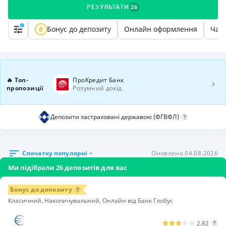
26
РЕЗУЛЬТАТИ
Бонус до депозиту
Онлайн оформлення
Част
🔥 Топ-
ПроКредит Банк
пропозиції
Розумний дохід
Депозити застраховані державою (ФГВФЛ)
Спочатку популярні
Оновлено 04.08.2026
Ми підібрали 26 депозитів для вас
Бонус до депозиту
Класичний, Накопичувальний, Онлайн від Банк Глобус
2,82