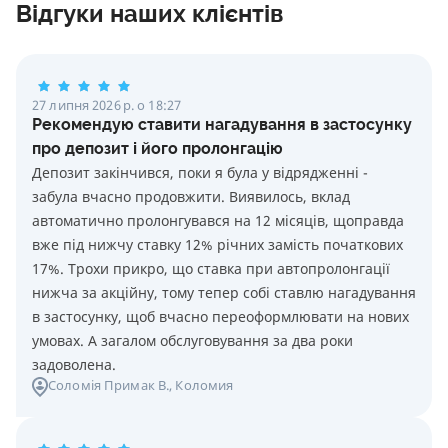
1.5 року
12
%
10 000
-
50 000 000
₴
Ні
Відгуки наших клієнтів
Сума вкладу
100 000
₴
Так
Строк вкладу
1.5 року
Виплата відсотків
1 рік
15.5
%
10 000
-
50 000 000
₴
Ні
Щомісяця, Капіталізація
Утримано податків
5 130
₴
Необхідні документи
Дохід до сплати податків
22 307,65
₴
6 місяців
15.5
%
10 000
-
50 000 000
₴
Ні
27 липня 2026 р. о 18:27
Паспорт, ІПН
Умови
Рекомендую ставити нагадування в застосунку
Відсоткові ставки
3 місяці
15
%
10 000
-
50 000 000
₴
Ні
Сума вкладу
про депозит і його пролонгацію
5 000-40 000 000 ₴
Строк
Ставка
Сума
Поповнення
Депозит закінчився, поки я була у відрядженні -
Вся інформація про депозит
Строк вкладу
Детальніше
забула вчасно продовжити. Виявилось, вклад
1.5 року
2 роки
10
%
1 000
-
50 000 000
₴
Так
автоматично пролонгувався на 12 місяців, щоправда
Група вкладників
вже під нижчу ставку 12% річних замість початкових
для фізичних осіб, для пенсіонерів
1.5 року
10
%
1 000
-
50 000 000
₴
Так
17%. Трохи прикро, що ставка при автопролонгації
Поповнення
нижча за акційну, тому тепер собі ставлю нагадування
Так
17 місяців
10
%
1 000
-
50 000 000
₴
Так
в застосунку, щоб вчасно переоформлювати на нових
Виплата відсотків
Щомісяця, Капіталізація
умовах. А загалом обслуговування за два роки
16 місяців
10
%
1 000
-
50 000 000
₴
Так
Необхідні документи
задоволена.
Паспорт, ІПН
Соломія Примак В.
, Коломия
15 місяців
10
%
1 000
-
50 000 000
₴
Так
Відсоткові ставки
Показати ще
Строк
Ставка
Сума
Поповнення