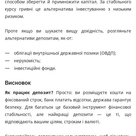
способом зберегти й примножити капітал. За стабільного
курсу гривні це альтернатива інвестуванню з низьким
ризиком.
Проте якщо ви шукаєте вищу дохідність, розгляньте
альтернативи депозитам, як-от:
облігації внутрішньої державної позики (ОВДП);
нерухомість;
інвестиційні фонди.
Висновок
Як працює депозит?
Просто: ви розміщуєте кошти на
фіксований строк, банк платить відсотки, держава гарантує
безпеку. Для багатьох це базовий інструмент фінансової
стабільності, але найкращі депозити — це ті, що
відповідають вашим цілям, строкам і валюті.