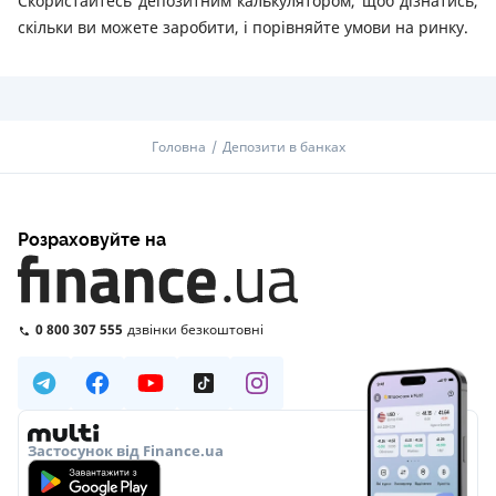
Скористайтесь депозитним калькулятором, щоб дізнатись,
скільки ви можете заробити, і порівняйте умови на ринку.
Головна
Депозити в банках
Розраховуйте на
0 800 307 555
дзвінки безкоштовні
Застосунок від Finance.ua