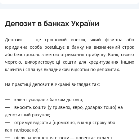
Депозит в банках України
Депозит — це грошовий внесок, який фізична або
юридична особа розміщує в банку на визначений строк
або безстроково з метою отримання прибутку. Банк, своєю
чергою, використовує ці кошти для кредитування інших
клієнтів і сплачує вкладникові відсотки по депозитах.
На практиці депозит в Україні виглядає так:
клієнт укладає з банком договір;
вносить кошти (у гривнях, євро, доларах тощо) на
депозитний рахунок;
отримує відсотки (щомісяця, в кінці строку або
капіталізовано);
після завершення строку — повертає вклад +