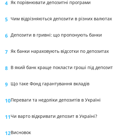
Як порівнювати депозитні програми
4
Чим відрізняються депозити в різних валютах
5
Депозити в гривні: що пропонують банки
6
Як банки нараховують відсотки по депозитах
7
В який банк краще покласти гроші під депозит
8
Що таке Фонд гарантування вкладів
9
Переваги та недоліки депозитів в Україні
10
Чи варто відкривати депозит в Україні?
11
Висновок
12