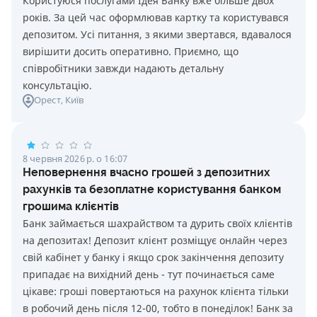
Користуюся послугами Ідея Банку вже більше двох
років. За цей час оформлював картку та користувався
депозитом. Усі питання, з якими звертався, вдавалося
вирішити досить оперативно. Приємно, що
співробітники завжди надають детальну
консультацію.
Орест
, Київ
8 червня 2026 р. о 16:07
Неповернення вчасно грошей з депозитних
рахунків та безоплатне користування банком
грошима клієнтів
Банк займається шахрайством та дурить своїх клієнтів
на депозитах! Депозит клієнт розміщує онлайн через
свій кабінет у банку і якщо срок закінчення депозиту
припадає на вихідний день - тут починається саме
цікаве: гроші повертаються на рахунок клієнта тільки
в робочий день після 12-00, тобто в понеділок! Банк за