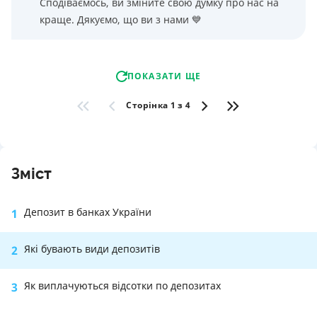
Сподіваємось, ви зміните свою думку про нас на
краще. Дякуємо, що ви з нами 💙
ПОКАЗАТИ ЩЕ
Сторінка 1 з 4
Зміст
Депозит в банках України
1
Які бувають види депозитів
2
Як виплачуються відсотки по депозитах
3