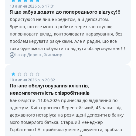
Вся інформація про депозит
13 липня 2026 р. о 17:01
Детальніше
Я ще забув додати до попереднього відгуку!!!
2 роки
13.5
%
5 000
-
40 000 000
₴
Ні
Користуюся не лише кредитом, а й депозитом.
1.5 року
13.5
%
5 000
-
40 000 000
₴
Так
Зручно, що все можна робити через застосунок:
поповнювати вклад, контролювати нарахування, без
1 рік
12.5
%
5 000
-
40 000 000
₴
Так
проблем керувати рахунками. Але я радий, що все
таки буде змога побувати та відчути обслуговування!!!
6 місяців
12.5
%
5 000
-
40 000 000
₴
Так
Назар Дорош
, Житомир
3 місяці
12
%
5 000
-
40 000 000
₴
Так
Вся інформація про депозит
10 липня 2026 р. о 20:32
Детальніше
Погане обслуговування клієнтів,
некомпетентність співробітників
Банк-відстій. 11.06.2026 принесла до відділення по
адресу м. Київ проспект Берестейський, 45 запит від
державного нотаріуса на розміщені депозити в банку
мого померлого батька. Старший менеджер
Горбатенко І.А. прийняла у мене документи, зробила