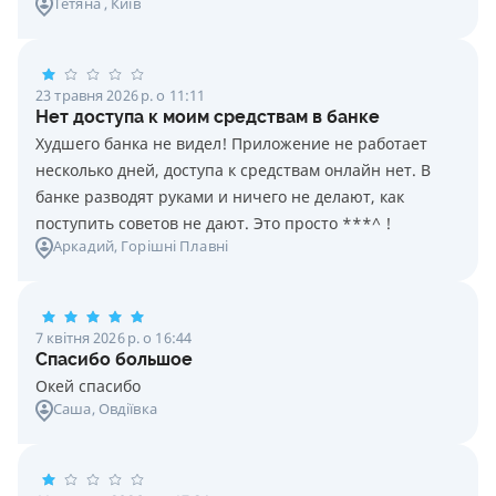
Тетяна
, Київ
23 травня 2026 р. о 11:11
Нет доступа к моим средствам в банке
Худшего банка не видел! Приложение не работает
несколько дней, доступа к средствам онлайн нет. В
банке разводят руками и ничего не делают, как
поступить советов не дают. Это просто ***^ !
Аркадий
, Горішні Плавні
7 квітня 2026 р. о 16:44
Спасибо большое
Окей спасибо
Саша
, Овдіївка