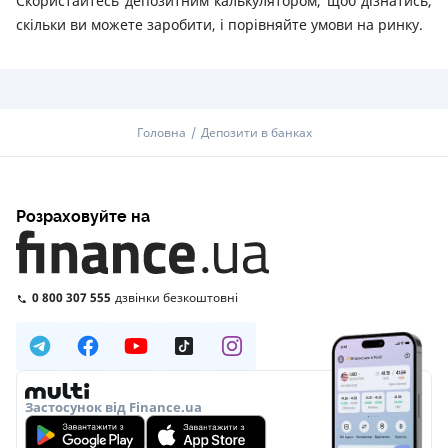
Скористайтесь депозитним калькулятором, щоб дізнатись,
скільки ви можете заробити, і порівняйте умови на ринку.
Головна
Депозити в банках
Розраховуйте на
0 800 307 555
дзвінки безкоштовні
Застосунок від Finance.ua