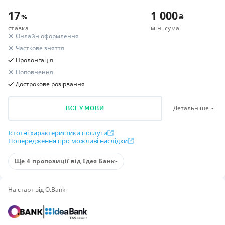
Строк вкладу
6 місяців
17
1 000
Утримано податків
1 798
₴
%
₴
Дохід до сплати податків
7 819,18
₴
ставка
мін. сума
Онлайн оформлення
Умови
Часткове зняття
Сума вкладу
Пролонгація
50 000-50 000 000 ₴
Поповнення
Строк вкладу
Дострокове розірвання
6 місяців (177-212 днів)
Група вкладників
Детальніше
для фізичних осіб
ВСІ УМОВИ
Поповнення
Так
Істотні характеристики послуги
Попередження про можливі наслідки
Виплата відсотків
Наприкінці строку, Щомісяця
Ще 4 пропозиції від Ідея Банк
Необхідні документи
Розрахунок вашого прибутку
Паспорт, ІПН
6 563,29
₴
Підсумковий дохід
Відсоткові ставки
На старт від O.Bank
Сума вкладу
100 000
₴
Строк
Ставка
Бонус
Сума
Строк вкладу
6 місяців
Утримано податків
1 960
₴