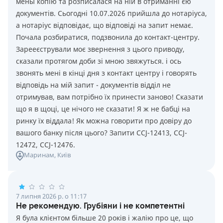
мены копію та розписалася на ній в отриманні єю
документів. Сьогодні 10.07.2026 прийшла до нотаріуса,
а нотаріус відповідає, що відповіді на запит немає.
Почала розбиратися, подзвонила до контакт-центру.
Зарееєстрували моє звернення з цього приводу,
сказали протягом доби зі мною звяжуться. і ось
звонять мені в кінці дня з контакт центру і говорять
відповідь на мій запит - документів відділ не
отримував, вам потрібно їх принести заново! Сказати
що я в щоці, це нічого не сказати! Я ж не бабці на
ринку їх віддала! Як можна говорити про довіру до
вашого банку після цього? Запити ССJ-12413, CCJ-
12472, CCJ-12476.
Маринам
, Київ
7 липня 2026 р. о 11:17
Не рекомендую. Грубіяни і не компетентні
Я була клієнтом більше 20 років і жалію про це, що