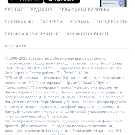
Так
Виплата відсотків
ПРО НАС
РЕДАКЦІЯ
РЕДАКЦІЙНА ПОЛІТИКА
Наприкінці строку, Щомісяця
Необхідні документи
ПОЛІТИКА ШІ
ЕКСПЕРТИ
РЕКЛАМА
СПЕЦПРОЄКТИ
Паспорт, ІПН
ПРАВИЛА КОРИСТУВАННЯ
КОНФІДЕНЦІЙНІСТЬ
Відсоткові ставки
КОНТАКТИ
Строк
Ставка
Бонус
Сума
© 2000–2026 Товариство з обмеженою відповідальністю
«Файненс.юа», свідоцтво на знак для товарів і послуг № 37423 від
2 роки
16.02.2004, ЄДРПОУ 22929966. Адреса: вул. Миколи Грінченка, 4В,
(від 724
Київ, Україна. Графік роботи: Пн–Пт 9:00–18:00.
15
%
+
0.35
%
від вкладу
50 000
-
50 000 000
₴
до 914
ТОВ «Файненс.юа» – незалежний фінансовий портал. Матеріали з
позначками “Р”, “Партнерська”, “Промо”, “Акція”, “Думка”,
днів)
“Спецпроєкт”, “Партнерський проєкт” – це реклама, в розумінні
Закону України “Про рекламу”. За зміст реклами відповідальність
1.5
несе рекламодавець. Інформація на даній сторінці не є рекламою
банківських послуг. Верифіковану банком інформацію про продукти
року
та послуги можна подивитися на офіційному сайті відповідного
14.5
%
+
0.35
%
від вкладу
50 000
-
50 000 000
₴
(від 543
банку. Використання матеріалів і даних з сайту дозволено тільки з
до 730
гіперпосиланням https://finance.ua.
днів)
Ми не беремо плату за послуги підбору та порівняння фінансових
пропозицій в каталогах, і не надаємо послуги кредитування,
розміщення депозитів і страхування. Ваші особисті дані на сайті
1 рік