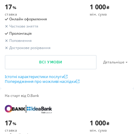
17
1 000
%
₴
ставка
мін. сума
Онлайн оформлення
Часткове зняття
Пролонгація
Поповнення
Дострокове розірвання
Детальніше
ВСІ УМОВИ
Істотні характеристики послуги
Попередження про можливі наслідки
На старт від O.Bank
Розрахунок вашого прибутку
3 299,93
₴
Підсумковий дохід
Сума вкладу
100 000
₴
17
1 000
%
₴
Строк вкладу
3 місяці
ставка
мін. сума
Утримано податків
985
₴