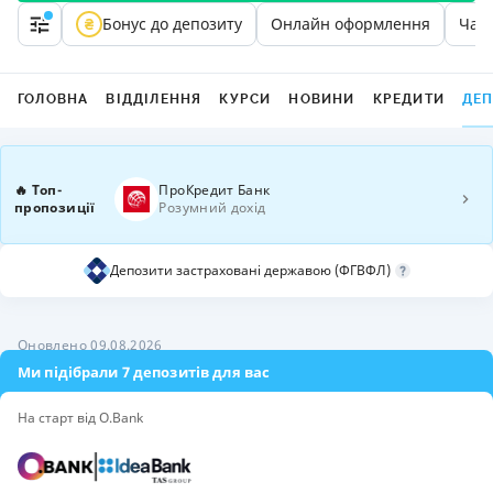
Бонус до депозиту
Онлайн оформлення
Част
ГОЛОВНА
ВІДДІЛЕННЯ
КУРСИ
НОВИНИ
КРЕДИТИ
ДЕ
🔥 Топ-
ПроКредит Банк
пропозиції
Розумний дохід
Депозити застраховані державою (ФГВФЛ)
Оновлено 09.08.2026
Ми підібрали 7 депозитів для вас
На старт від O.Bank