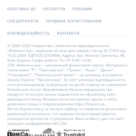
ПОЛІТИКА ШІ
ЕКСПЕРТИ
РЕКЛАМА
СПЕЦПРОЄКТИ
ПРАВИЛА КОРИСТУВАННЯ
КОНФІДЕНЦІЙНІСТЬ
КОНТАКТИ
© 2000–2026 Товариство з обмеженою відповідальністю
«Файненс.юа», свідоцтво на знак для товарів і послуг № 37423 від
16.02.2004, ЄДРПОУ 22929966. Адреса: вул. Миколи Грінченка, 4В,
Київ, Україна. Графік роботи: Пн–Пт 9:00–18:00.
ТОВ «Файненс.юа» – незалежний фінансовий портал. Матеріали з
позначками “Р”, “Партнерська”, “Промо”, “Акція”, “Думка”,
“Спецпроєкт”, “Партнерський проєкт” – це реклама, в розумінні
Закону України “Про рекламу”. За зміст реклами відповідальність
несе рекламодавець. Інформація на даній сторінці не є рекламою
банківських послуг. Верифіковану банком інформацію про
продукти та послуги можна подивитися на офіційному сайті
відповідного банку. Використання матеріалів і даних з сайту
дозволено тільки з гіперпосиланням https://finance.ua.
Ми не беремо плату за послуги підбору та порівняння фінансових
пропозицій в каталогах, і не надаємо послуги кредитування,
розміщення депозитів і страхування. Ваші особисті дані на сайті
захищені шифруванням AES-256.