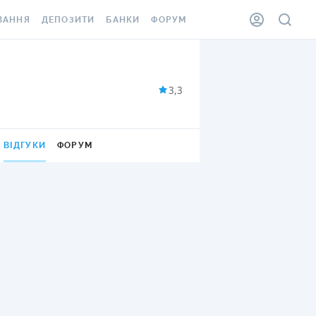
ВАННЯ
ДЕПОЗИТИ
БАНКИ
ФОРУМ
ІЛКА
ВСІ ДЕПОЗИТИ
ВСІ БАНКИ
АННЯ ЖИТЛА ВІД
ДЕПОЗИТИ В USD
ВІДГУКИ ПРО БАНКИ
3,3
 ШАХЕДІВ
ДЕПОЗИТИ В EUR
МІКРОФІНАНСОВІ
ХОВКА ЗА КОРДОН
ОРГАНІЗАЦІЇ
БОНУС ДО ДЕПОЗИТІВ
ВІДГУКИ
ФОРУМ
ВІДГУКИ ПРО МФО
УМОВИ АКЦІЇ
КАРТА
ПИТАННЯ ТА ВІДПОВІДІ
ННА ВІНЬЄТКА
ДЕПОЗИТНИЙ КАЛЬКУЛЯТОР
 СПІВРОБІТНИКІВ
ПУТІВНИКИ ПО
SSISTANCE
ЗАОЩАДЖЕННЯМ
АННЯ ВІД
Х ВИПАДКІВ