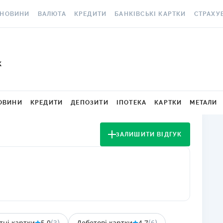
НОВИНИ
ВАЛЮТА
КРЕДИТИ
БАНКІВСЬКІ КАРТКИ
СТРАХУ
ВСІ НОВИНИ
КУРС ВАЛЮТ
ВСІ КРЕДИТИ
ВСІ БАНКІВСЬКІ КАРТКИ
АВТОЦИВ
ВАЛЮТА
КРИПТОВАЛЮТА
ПІДБІР КРЕДИТУ
КРЕДИТНІ КАРТКИ
СТРАХУВ
k
РАКЕТ ТА
ОСОБИСТІ ФІНАНСИ
МІНЯЙЛО
КРЕДИТ ДО ЗАРПЛАТИ
ДЕБЕТОВІ КАРТКИ
МЕДСТРА
АВТОРСЬКІ КОЛОНКИ
МІЖБАНК
КРЕДИТ ОНЛАЙН
З БЕЗКОШТОВНИМ
ОВИНИ
КРЕДИТИ
ДЕПОЗИТИ
ІПОТЕКА
КАРТКИ
МЕТАЛИ
ВИПУСКОМ ТА
КАСКО
НОВИНИ КОМПАНІЙ
ГОТІВКОВІ КУРСИ
КРЕДИТ БЕЗ ДОВІДОК
ОБСЛУГОВУВАННЯМ
ЗЕЛЕНА 
ЗАЛИШИТИ ВІДГУК
СПЕЦПРОЄКТИ
КАРТКОВІ КУРСИ
РЕЙТИНГ ОНЛАЙН-
З КЕШБЕКОМ
КРЕДИТІВ
ЕЛЕКТРО
КОРИСНО ЗНАТИ
КУРС НБУ
ВІРТУАЛЬНІ КАРТКИ
КРЕДИТНИЙ КАЛЬКУЛЯТОР
ДМС ДЛЯ
ТЕСТИ
КУРС BITCOIN
РЕЙТИНГ КАРТОК З
ІПОТЕКА
КЕШБЕКОМ
КАРТКА A
РЕДАКЦІЯ
FOREX
ПУТІВНИКИ ПО КРЕДИТАМ
РЕЙТИНГ КАРТОК ДЛЯ
СТРАХУВ
КУРСИ МЕТАЛІВ
МАНДРІВНИКІВ
НЕЩАСНИ
тні картки
5,0
(
3
)
Дебетові картки
4,7
(
6
)