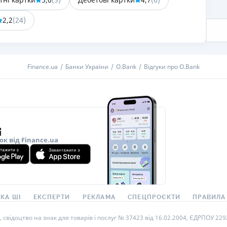
РЕЙТИНГ ДЕБЕТОВИХ
ПУТІВНИ
2,2
(
24
)
КАРТОК
СТРАХУ
ЩОМІСЯЧНИЙ ОГЛЯД
ВСІ СТРА
КЕШБЕКУ
Finance.ua
Банки України
O.Bank
Відгуки про O.Bank
СТРАХОВ
ПУТІВНИКИ ПО
БАНКІВСЬКИХ КАРТКАХ
ВІДГУКИ
КОМПАНІ
ДОСТАВК
КОНТАКТ
ок від Finance.ua
КА ШІ
ЕКСПЕРТИ
РЕКЛАМА
СПЕЦПРОЄКТИ
ПРАВИЛА
ідоцтво на знак для товарів і послуг № 37423 від 16.02.2004, ЄДРПОУ 22929