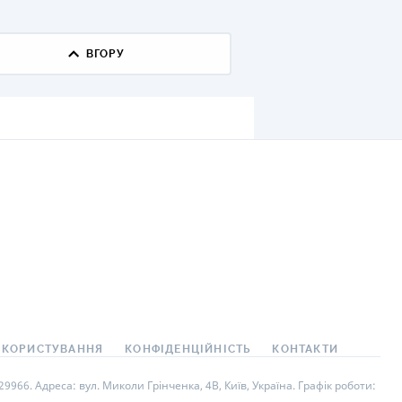
КИ ПО
ВАННЮ
ВГОРУ
ХОВІ ПОЛІСИ
І КОМПАНІЇ
 ПРО СТРАХОВІ
Ї
А І ОПЛАТА
И
 КОРИСТУВАННЯ
КОНФІДЕНЦІЙНІСТЬ
КОНТАКТИ
966. Адреса: вул. Миколи Грінченка, 4В, Київ, Україна. Графік роботи: