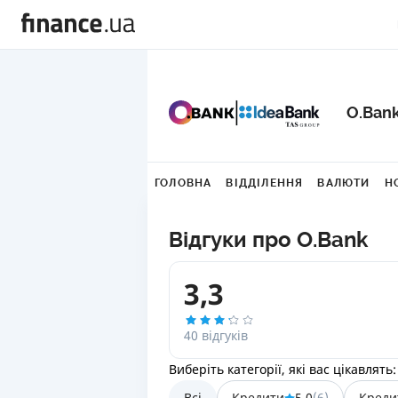
O.Ban
ГОЛОВНА
ВІДДІЛЕННЯ
ВАЛЮТИ
Н
Відгуки про O.Bank
3,3
40 відгуків
Виберіть категорії, які вас цікавлять:
Всі
Кредити
5,0
(
6
)
Креди