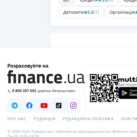
Депозити
5,0
(
1
)
Організація
Розраховуйте на
Застосун
0 800 307 555
дзвінки безкоштовні
ПРО НАС
РЕДАКЦІЯ
РЕДАКЦІЙНА ПОЛІТИКА
ПОЛІТИ
© 2000–2026 Товариство з обмеженою відповідальністю «Файненс.юа», св
Пн–Пт 9:00–18:00.