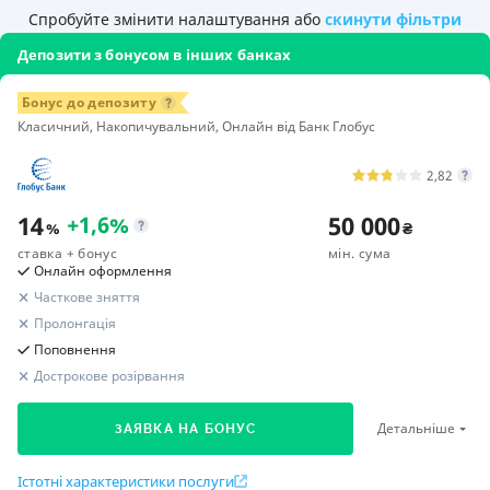
Спробуйте змінити налаштування або
скинути фільтри
Депозити з бонусом в інших банках
Бонус до депозиту
Класичний, Накопичувальний, Онлайн від Банк Глобус
2,82
14
50 000
+
1,6
%
%
₴
ставка
+ бонус
мін. сума
Онлайн оформлення
Часткове зняття
Пролонгація
Поповнення
Дострокове розірвання
Детальніше
ЗАЯВКА НА БОНУС
Істотні характеристики послуги