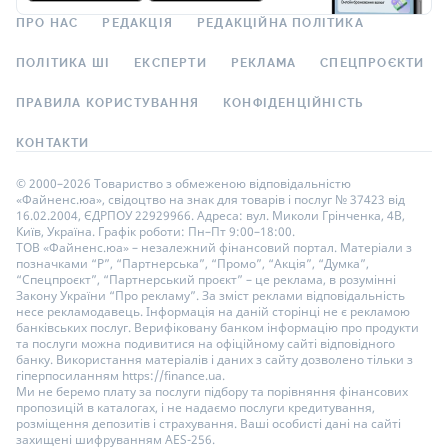
Виплата відсотків
Наприкінці строку, Щомісяця
ПРО НАС
РЕДАКЦІЯ
РЕДАКЦІЙНА ПОЛІТИКА
Необхідні документи
ПОЛІТИКА ШІ
ЕКСПЕРТИ
РЕКЛАМА
СПЕЦПРОЄКТИ
Паспорт, ІПН
Відсоткові ставки
ПРАВИЛА КОРИСТУВАННЯ
КОНФІДЕНЦІЙНІСТЬ
Строк
Ставка
Бонус
Сума
КОНТАКТИ
© 2000–2026 Товариство з обмеженою відповідальністю
2 роки
«Файненс.юа», свідоцтво на знак для товарів і послуг № 37423 від
(від 724
16.02.2004, ЄДРПОУ 22929966. Адреса: вул. Миколи Грінченка, 4В,
15
%
+
0.35
%
від вкладу
50 000
-
50 000 000
₴
до 914
Київ, Україна. Графік роботи: Пн–Пт 9:00–18:00.
ТОВ «Файненс.юа» – незалежний фінансовий портал. Матеріали з
днів)
позначками “Р”, “Партнерська”, “Промо”, “Акція”, “Думка”,
“Спецпроєкт”, “Партнерський проєкт” – це реклама, в розумінні
1.5
Закону України “Про рекламу”. За зміст реклами відповідальність
несе рекламодавець. Інформація на даній сторінці не є рекламою
року
банківських послуг. Верифіковану банком інформацію про продукти
14.5
%
+
0.35
%
від вкладу
50 000
-
50 000 000
₴
(від 543
та послуги можна подивитися на офіційному сайті відповідного
до 730
банку. Використання матеріалів і даних з сайту дозволено тільки з
днів)
гіперпосиланням https://finance.ua.
Ми не беремо плату за послуги підбору та порівняння фінансових
пропозицій в каталогах, і не надаємо послуги кредитування,
1 рік
розміщення депозитів і страхування. Ваші особисті дані на сайті
(від 365
захищені шифруванням AES-256.