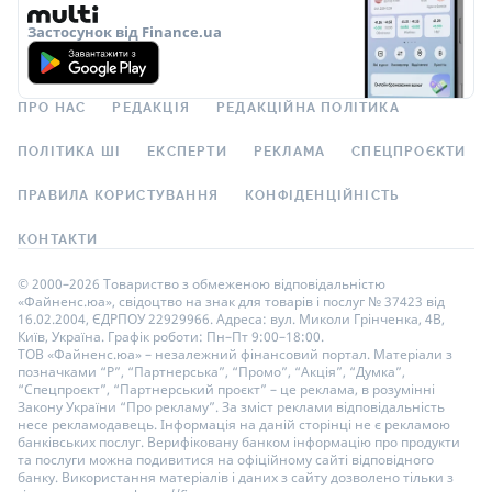
Застосунок від Finance.ua
ПРО НАС
РЕДАКЦІЯ
РЕДАКЦІЙНА ПОЛІТИКА
ПОЛІТИКА ШІ
ЕКСПЕРТИ
РЕКЛАМА
СПЕЦПРОЄКТИ
ПРАВИЛА КОРИСТУВАННЯ
КОНФІДЕНЦІЙНІСТЬ
КОНТАКТИ
© 2000–2026 Товариство з обмеженою відповідальністю
«Файненс.юа», свідоцтво на знак для товарів і послуг № 37423 від
16.02.2004, ЄДРПОУ 22929966. Адреса: вул. Миколи Грінченка, 4В,
Київ, Україна. Графік роботи: Пн–Пт 9:00–18:00.
ТОВ «Файненс.юа» – незалежний фінансовий портал. Матеріали з
позначками “Р”, “Партнерська”, “Промо”, “Акція”, “Думка”,
“Спецпроєкт”, “Партнерський проєкт” – це реклама, в розумінні
Закону України “Про рекламу”. За зміст реклами відповідальність
несе рекламодавець. Інформація на даній сторінці не є рекламою
банківських послуг. Верифіковану банком інформацію про продукти
та послуги можна подивитися на офіційному сайті відповідного
банку. Використання матеріалів і даних з сайту дозволено тільки з