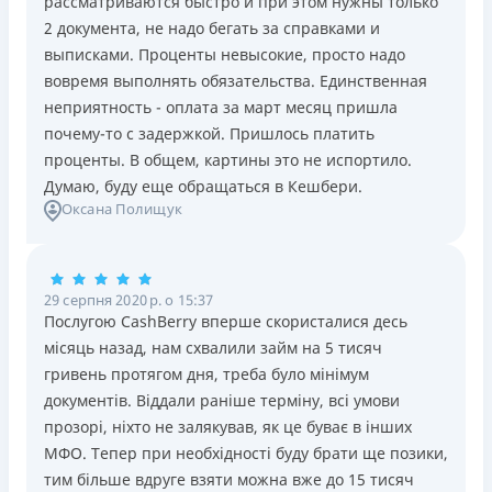
рассматриваются быстро и при этом нужны только
2 документа, не надо бегать за справками и
выписками. Проценты невысокие, просто надо
вовремя выполнять обязательства. Единственная
неприятность - оплата за март месяц пришла
почему-то с задержкой. Пришлось платить
проценты. В общем, картины это не испортило.
Думаю, буду еще обращаться в Кешбери.
Оксана Полищук
29 серпня 2020 р. о 15:37
Послугою CashBerry вперше скористалися десь
місяць назад, нам схвалили займ на 5 тисяч
гривень протягом дня, треба було мінімум
документів. Віддали раніше терміну, всі умови
прозорі, ніхто не залякував, як це буває в інших
МФО. Тепер при необхідності буду брати ще позики,
тим більше вдруге взяти можна вже до 15 тисяч