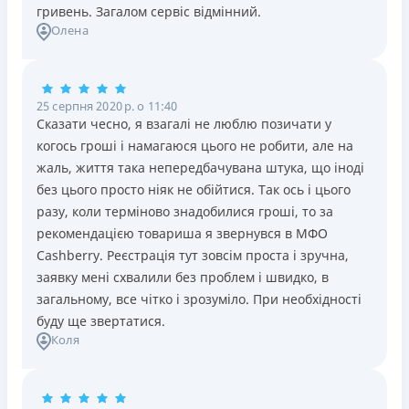
гривень. Загалом сервіс відмінний.
Олена
25 серпня 2020 р. о 11:40
Сказати чесно, я взагалі не люблю позичати у
когось гроші і намагаюся цього не робити, але на
жаль, життя така непередбачувана штука, що іноді
без цього просто ніяк не обійтися. Так ось і цього
разу, коли терміново знадобилися гроші, то за
рекомендацією товариша я звернувся в МФО
Cashberry. Реєстрація тут зовсім проста і зручна,
заявку мені схвалили без проблем і швидко, в
загальному, все чітко і зрозуміло. При необхідності
буду ще звертатися.
Коля