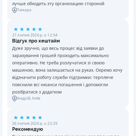
лучше обходить эту организацию стороной
Зручний додаток для оформлення та управління
Тамара
платіжною карткою та кредитним лімітом (відсутність
необхідності спілкуватися з контакт центром)
Строк користування кредитним лімітом необмежений
27 липня 2026 р. о 12:54
при вчасному обслуговуванні (строк кредитної лінії 5
Відгук про кештайм
років з можливістю пролонгації)
Дуже зручно, що весь процес від заявки до
Можна використовувати ліміт на будь які споживчі
зарахування грошей проходить максимально
потреби
оперативно. Не треба розлучатися зі своєю
Недоліки
машиною, вона залишається на руках. Окремо хочу
Нема програми лояльності для постійних клієнтів
відзначити роботу служби підтримки: терпляче
Нема кредиту для юросіб (ФОП)
пояснили всі нюанси погашення і допомогли
Немає цілодобової підтримки
по телефону, в Viber,
розібратися з додатком
Андрій
, Київ
Telegram, Facebook
Погашення
Онлайн (через сайт або інтернет-банкінг)
26 липня 2026 р. о 22:29
Через термінали самообслуговування
Рекомендую
Ліцензія НБУ