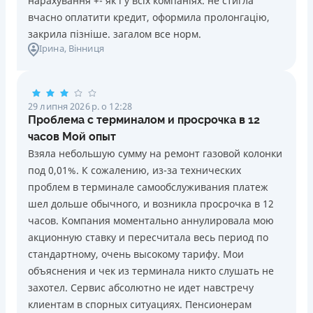
нарахування +- як і у всіх компаніях. не стигла
Недоліки
Необхідні документи
Детальніше
ОТРИМАТИ ПОЗИКУ
вчасно оплатити кредит, оформила пролонгацію,
Паспорт
,
ІПН
Нема кредиту для юросіб (ФОП)
закрила пізніше. загалом все норм.
Немає цілодобової підтримки
по телефону
Вік
Ірина
, Вінниця
18 - 65 років
Погашення
Щомісячна комісія
Оплата на розрахунковий рахунок
від 0%
Онлайн (через сайт або інтернет-банкінг)
29 липня 2026 р. о 12:28
Через термінали Приватбанку
Проблема с терминалом и просрочка в 12
Переваги
Через відділення банків-партнерів
часов Мой опыт
Віртуальна картка та кредитний ліміт (з кредитним
Через термінали самообслуговування
Взяла небольшую сумму на ремонт газовой колонки
лімітом значно більшим за конкурентів)
Пільговий період
под 0,01%. К сожалению, из-за технических
Безкоштовне зняття кредитних коштів в будь-яком
3 дня
проблем в терминале самообслуживания платеж
безконтактному банкоматі України (сума операцій та
шел дольше обычного, и возникла просрочка в 12
Ліцензія НБУ
кількість необмежена)
часов. Компания моментально аннулировала мою
Ліцензія переоформлена 08.03.2024 р.
Безкоштовний переказ кредитних коштів з Pluscard
акционную ставку и пересчитала весь период по
на будь-яку картку іншого банку (операція
Вся інформація про кредит
стандартному, очень высокому тарифу. Мои
здійснюється миттєво через застосунок)
объяснения и чек из терминала никто слушать не
Максимальний кредитний ліміт відразу при
захотел. Сервис абсолютно не идет навстречу
Детальніше
ОТРИМАТИ ПОЗИКУ
оформленні картки (до 50 000 грн. при відповідному
клиентам в спорных ситуациях. Пенсионерам
доході)