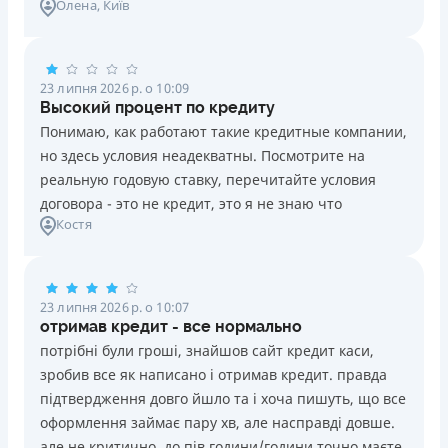
Олена
, Київ
23 липня 2026 р. о 10:09
Высокий процент по кредиту
Понимаю, как работают такие кредитные компании,
но здесь условия неадекватны. Посмотрите на
реальную годовую ставку, перечитайте условия
договора - это не кредит, это я не знаю что
Костя
23 липня 2026 р. о 10:07
отримав кредит - все нормально
потрібні були гроші, знайшов сайт кредит каси,
зробив все як написано і отримав кредит. правда
підтвердження довго йшло та і хоча пишуть, що все
оформлення займає пару хв, але насправді довше.
але не критично, до пів години/години точно маєте