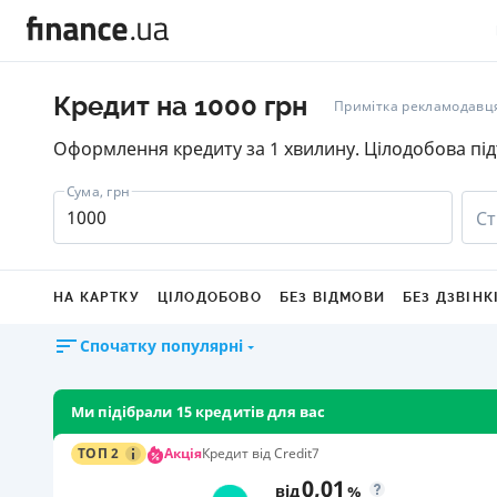
Кредит на 1000 грн
Примітка рекламодавц
Оформлення кредиту за 1 хвилину. Цілодобова підт
Сума, грн
Ст
НА КАРТКУ
ЦІЛОДОБОВО
БЕЗ ВІДМОВИ
БЕЗ ДЗВІНК
Спочатку популярні
Ми підібрали 15 кредитів для вас
Акція
ТОП 2
Кредит від Credit7
0,01
від
%