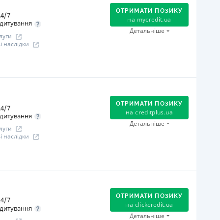
Онлайн (через сайт або інтернет-банкінг)
ОТРИМАТИ ПОЗИКУ
4/7
Через термінали самообслуговування
на
mycredit.ua
дитування
Через термінали Приватбанку
Детальніше
луги
іцензія НБУ
 наслідки
іцензія переоформлена 27.03.2024 р.
ся інформація про кредит
огашення
Онлайн (через сайт або інтернет-банкінг)
Через відділення банків-партнерів
ОТРИМАТИ ПОЗИКУ
4/7
Через термінали самообслуговування
на
creditplus.ua
дитування
В касах і терміналах відділень
Детальніше
луги
Через термінали Приватбанку
 наслідки
іцензія НБУ
іцензія переоформлена 12.03.2024
огашення
ся інформація про кредит
Оплата на розрахунковий рахунок
Онлайн (через сайт або інтернет-банкінг)
ОТРИМАТИ ПОЗИКУ
4/7
Через термінали Приватбанку
на
clickcredit.ua
дитування
Через термінали самообслуговування
Детальніше