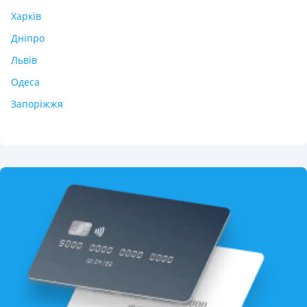
Харків
Дніпро
Львів
Одеса
Запоріжжя