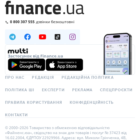
0 800 307 555
дзвінки безкоштовні
Застосунок від Finance.ua
ПРО НАС
РЕДАКЦІЯ
РЕДАКЦІЙНА ПОЛІТИКА
ПОЛІТИКА ШІ
ЕКСПЕРТИ
РЕКЛАМА
СПЕЦПРОЄКТИ
ПРАВИЛА КОРИСТУВАННЯ
КОНФІДЕНЦІЙНІСТЬ
КОНТАКТИ
© 2000–2026 Товариство з обмеженою відповідальністю
«Файненс.юа», свідоцтво на знак для товарів і послуг № 37423 від
16.02.2004, ЄДРПОУ 22929966. Адреса: вул. Миколи Грінченка, 4В,