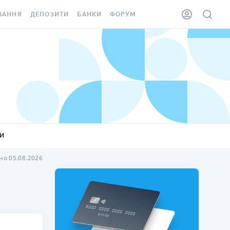
ВАННЯ
ДЕПОЗИТИ
БАНКИ
ФОРУМ
ІЛКА
ВСІ ДЕПОЗИТИ
ВСІ БАНКИ
АННЯ ЖИТЛА ВІД
ДЕПОЗИТИ В USD
ВІДГУКИ ПРО БАНКИ
 ШАХЕДІВ
ДЕПОЗИТИ В EUR
МІКРОФІНАНСОВІ
ХОВКА ЗА КОРДОН
ОРГАНІЗАЦІЇ
БОНУС ДО ДЕПОЗИТІВ
ВІДГУКИ ПРО МФО
УМОВИ АКЦІЇ
КАРТА
КИ
ПИТАННЯ ТА ВІДПОВІДІ
ННА ВІНЬЄТКА
о 05.08.2026
ДЕПОЗИТНИЙ КАЛЬКУЛЯТОР
 СПІВРОБІТНИКІВ
ПУТІВНИКИ ПО
SSISTANCE
ЗАОЩАДЖЕННЯМ
АННЯ ВІД
Х ВИПАДКІВ