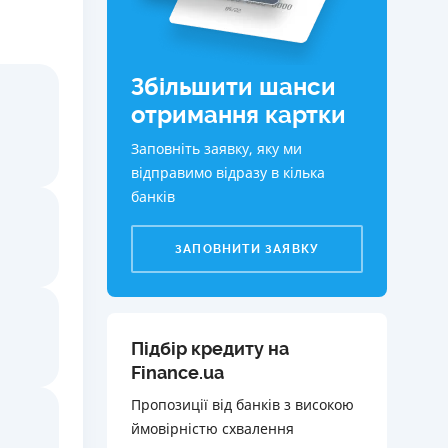
КИ ПО
ВАННЮ
Збільшити шанси
ХОВІ ПОЛІСИ
отримання картки
І КОМПАНІЇ
Заповніть заявку, яку ми
 ПРО СТРАХОВІ
відправимо відразу в кілька
Ї
банків
А І ОПЛАТА
ЗАПОВНИТИ ЗАЯВКУ
И
Підбір кредиту на
Finance.ua
Пропозиції від банків з високою
ймовірністю схвалення️