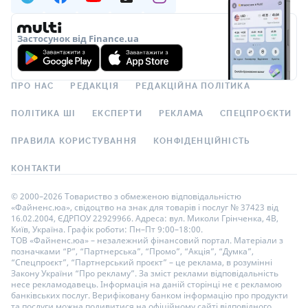
Застосунок від Finance.ua
ПРО НАС
РЕДАКЦІЯ
РЕДАКЦІЙНА ПОЛІТИКА
ПОЛІТИКА ШІ
ЕКСПЕРТИ
РЕКЛАМА
СПЕЦПРОЄКТИ
ПРАВИЛА КОРИСТУВАННЯ
КОНФІДЕНЦІЙНІСТЬ
КОНТАКТИ
© 2000–2026 Товариство з обмеженою відповідальністю
«Файненс.юа», свідоцтво на знак для товарів і послуг № 37423 від
16.02.2004, ЄДРПОУ 22929966. Адреса: вул. Миколи Грінченка, 4В,
Київ, Україна. Графік роботи: Пн–Пт 9:00–18:00.
ТОВ «Файненс.юа» – незалежний фінансовий портал. Матеріали з
позначками “Р”, “Партнерська”, “Промо”, “Акція”, “Думка”,
“Спецпроєкт”, “Партнерський проєкт” – це реклама, в розумінні
Закону України “Про рекламу”. За зміст реклами відповідальність
несе рекламодавець. Інформація на даній сторінці не є рекламою
банківських послуг. Верифіковану банком інформацію про продукти
та послуги можна подивитися на офіційному сайті відповідного