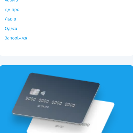
Дніпро
Львів
Одеса
Запоріжжя