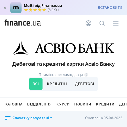
Multi від Finance.ua
ВСТАНОВИТИ
(8,9K+)
Дебетові та кредитні картки Асвіо Банку
Примітка рекламодавця
ВСІ
КРЕДИТНІ
ДЕБЕТОВІ
ГОЛОВНА
ВІДДІЛЕННЯ
КУРСИ
НОВИНИ
КРЕДИТИ
ДЕ
Спочатку популярні
Оновлено 05.08.2026