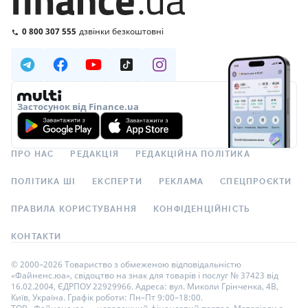
0 800 307 555
дзвінки безкоштовні
Застосунок від Finance.ua
ПРО НАС
РЕДАКЦІЯ
РЕДАКЦІЙНА ПОЛІТИКА
ПОЛІТИКА ШІ
ЕКСПЕРТИ
РЕКЛАМА
СПЕЦПРОЄКТИ
ПРАВИЛА КОРИСТУВАННЯ
КОНФІДЕНЦІЙНІСТЬ
КОНТАКТИ
© 2000–2026 Товариство з обмеженою відповідальністю
«Файненс.юа», свідоцтво на знак для товарів і послуг № 37423 від
16.02.2004, ЄДРПОУ 22929966. Адреса: вул. Миколи Грінченка, 4В,
Київ, Україна. Графік роботи: Пн–Пт 9:00–18:00.