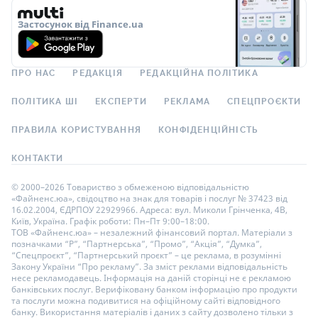
Застосунок від Finance.ua
ПРО НАС
РЕДАКЦІЯ
РЕДАКЦІЙНА ПОЛІТИКА
ПОЛІТИКА ШІ
ЕКСПЕРТИ
РЕКЛАМА
СПЕЦПРОЄКТИ
ПРАВИЛА КОРИСТУВАННЯ
КОНФІДЕНЦІЙНІСТЬ
КОНТАКТИ
© 2000–2026 Товариство з обмеженою відповідальністю
«Файненс.юа», свідоцтво на знак для товарів і послуг № 37423 від
16.02.2004, ЄДРПОУ 22929966. Адреса: вул. Миколи Грінченка, 4В,
Київ, Україна. Графік роботи: Пн–Пт 9:00–18:00.
ТОВ «Файненс.юа» – незалежний фінансовий портал. Матеріали з
позначками “Р”, “Партнерська”, “Промо”, “Акція”, “Думка”,
“Спецпроєкт”, “Партнерський проєкт” – це реклама, в розумінні
Закону України “Про рекламу”. За зміст реклами відповідальність
несе рекламодавець. Інформація на даній сторінці не є рекламою
банківських послуг. Верифіковану банком інформацію про продукти
та послуги можна подивитися на офіційному сайті відповідного
банку. Використання матеріалів і даних з сайту дозволено тільки з