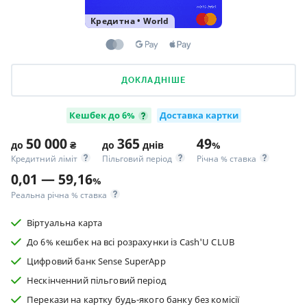
Кредитна
•
World
ДОКЛАДНІШЕ
Кешбек до 6%
Доставка картки
50 000
365
49
до
₴
до
днів
%
Кредитний ліміт
Пільговий період
Річна % ставка
0,01 — 59,16
%
Реальна річна % ставка
Віртуальна карта
До 6% кешбек на всі розрахунки із Cash'U CLUB
Цифровий банк Sense SuperApp
Нескінченний пільговий період
Перекази на картку будь-якого банку без комісії