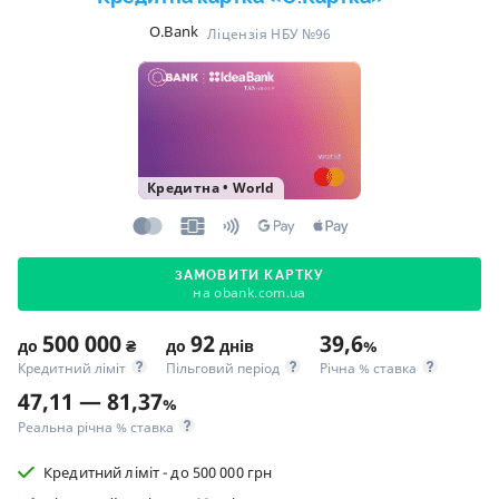
O.Bank
Ліцензія НБУ №96
Кредитна
•
World
ЗАМОВИТИ КАРТКУ
на obank.com.ua
500 000
92
39,6
до
₴
до
днів
%
Кредитний ліміт
Пільговий період
Річна % ставка
47,11 — 81,37
%
Реальна річна % ставка
Кредитний ліміт - до 500 000 грн