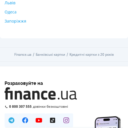
Львів
Одеса
Запоріжжя
Finance.ua
Finance.ua
Банківські картки
Банківські картки
Кредитні картки з 20 років
Кредитні картки з 20 років
Розраховуйте на
0 800 307 555
дзвінки безкоштовні