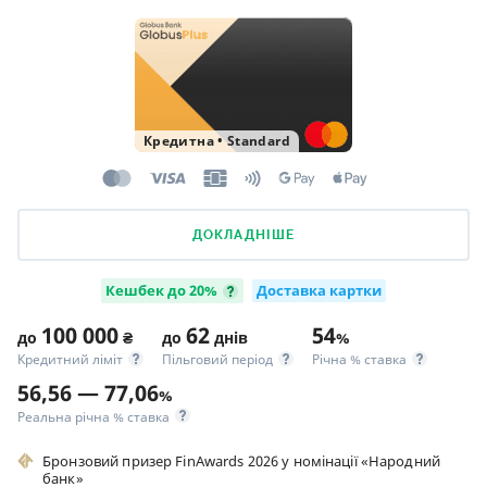
Кредитна
•
Standard
ДОКЛАДНІШЕ
Кешбек до 20%
Доставка картки
100 000
62
54
до
₴
до
днів
%
Кредитний ліміт
Пільговий період
Річна % ставка
56,56 — 77,06
%
Реальна річна % ставка
Бронзовий призер FinAwards 2026 у номінації «Народний
банк»