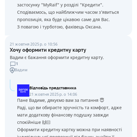
застосунку "MyRaif" у розділі "Кредити".
Сподіваємось, що найближчим часом з’явиться
пропозиція, яка буде цікавою саме для Вас.
З повагою і турботою, фахівець Оксана.
21 жовтня 2025 р. о 10:56
Хочу оформити кредитну карту
Вадим є бажання оформити кредитну карту.
1
Вадим
Відповідь представника
21 жовтня 2025 р. о 14:06
Пане Вадиме, дякуємо вам за питання 😇
Раді, що ви обираєте зручність та комфорт, адже
мати додаткову фінансову подушку завжди
спокійніше 🙌🏻
Оформити кредитну картку можна при наявності
індивідуальної пропозиції від банку, знайти її