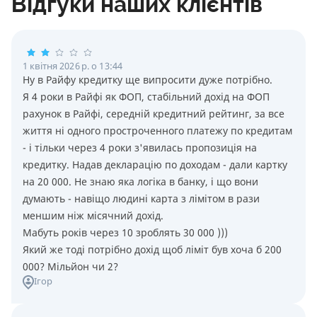
Відгуки наших клієнтів
1 квітня 2026 р. о 13:44
Ну в Райфу кредитку ще випросити дуже потрiбно.
Я 4 роки в Райфi як ФОП, стабiльний дохiд на ФОП
рахунок в Райфi, середнiй кредитний рейтинг, за все
життя нi одного простроченного платежу по кредитам
- i тiльки через 4 роки з'явилась пропозицiя на
кредитку. Надав декларацiю по доходам - дали картку
на 20 000. Не знаю яка логiка в банку, i що вони
думають - навiщо людинi карта з лiмiтом в рази
меншим нiж мiсячний дохiд.
Мабуть рокiв через 10 зроблять 30 000 )))
Який же тодi потрiбно дохiд щоб лiмiт був хоча б 200
000? Мiльйон чи 2?
Ігор