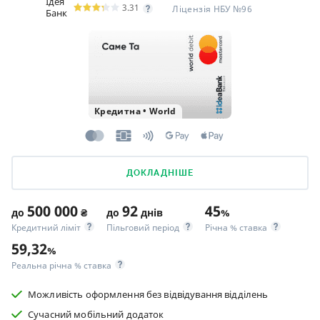
Ідея
3.31
Ліцензія НБУ №96
Банк
Кредитна
•
World
ДОКЛАДНІШЕ
500 000
92
45
до
₴
до
днів
%
Кредитний ліміт
Пільговий період
Річна % ставка
59,32
%
Реальна річна % ставка
Можливість оформлення без відвідування відділень
Сучасний мобільний додаток