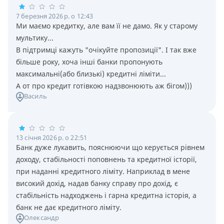
7 березня 2026 р. о 12:43
Ми маємо кредитку, але вам її не дамо. Як у старому
мультику...
В підтримці кажуть "очікуйте пропозиції". І так вже
більше року, хоча інші банки пропонують
максимальні(або близькі) кредитні ліміти...
А от про кредит готівкою надзвонюють аж бігом)))
Василь
13 січня 2026 р. о 22:51
Банк дуже лукавить, пояснюючи що керується рівнем
доходу, стабільності поповнень та кредитної історії,
при наданні кредитного ліміту. Наприклад в мене
високий дохід, надав банку справу про дохід, є
стабільність надходжень і гарна кредитна історія, а
банк не дає кредитного ліміту.
Олександр