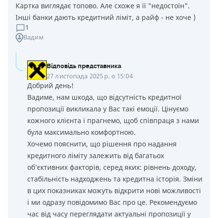
Картка виглядає топово. Але схоже я її "недостоїн".
Інші банки дають кредитний ліміт, а райф - не хоче )
1
Вадим
Відповідь представника
27 листопада 2025 р. о 15:04
Добрий день!
Вадиме, нам шкода, що відсутність кредитної
пропозиції викликала у Вас такі емоції. Цінуємо
кожного клієнта і прагнемо, щоб співпраця з нами
була максимально комфортною.
Хочемо пояснити, що рішення про надання
кредитного ліміту залежить від багатьох
об’єктивних факторів, серед яких: рівнень доходу,
стабільність надходжень та кредитна історія. Зміни
в цих показниках можуть відкрити нові можливості
і ми одразу повідомимо Вас про це. Рекомендуємо
час від часу переглядати актуальні пропозиції у