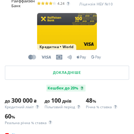
Райффайзен
4.24
Ліцензія НБУ №10
Банк
Кредитна
•
World
ДОКЛАДНІШЕ
Кешбек до 20%
300 000
100
48
до
₴
до
днів
%
Кредитний ліміт
Пільговий період
Річна % ставка
60
%
Реальна річна % ставка